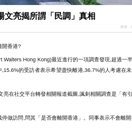
湯文亮揭所謂「民調」真相
來源：
開香港?
alters Hong Kong)最近進行的一項調查發現,超過一
5.6%的受訪者表示希望盡快離港,36.7%的人考慮在未
湯文亮在社交平台轉發相關報道截圖,諷刺相關調查是「有
停做訪問,問其「是否會離開香港」。同事表示不會離開