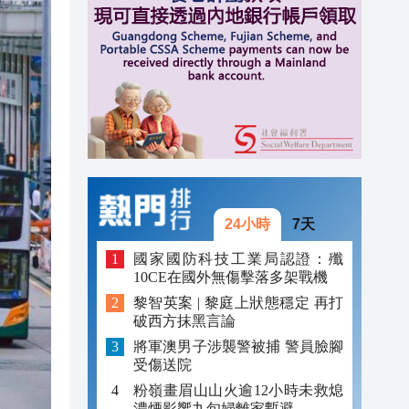
20:40
20:39
21:08
21:04
20:55
20:42
24小時
7天
20:42
國家國防科技工業局認證：殲
10CE在國外無傷擊落多架戰機
20:41
黎智英案 | 黎庭上狀態穩定 再打
破西方抹黑言論
20:40
將軍澳男子涉襲警被捕 警員臉腳
20:39
受傷送院
粉嶺畫眉山山火逾12小時未救熄
濃煙影響九旬婦離家暫避