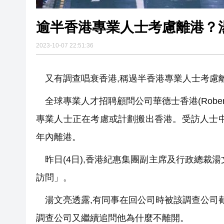
逾半香港專業人士考慮離港？
2023-10-07 22:51:36
又有調查唱衰香港,稱過半香港專業人士考慮離
全球專業人才招聘顧問公司華德士香港(Robert W
專業人士正在考慮或計劃搬出香港。受訪人士中,1
年內離港。
昨日(4日),香港紀惠集團副主席及行政總裁
訪問」。
湯文亮透露,有同事在回公司時被該調查公司截
調查公司又繼續追問他為什麼不離開。