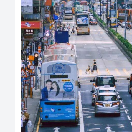
山東26戶省屬國企去年合計營收2
瀋陽鐵西校園閱讀活動解鎖閱
黎智英案｜吳良好：依法公正處
騰出更多時間專注做好宏福苑火
50餘位頂尖專家共話時代命題
海南澄邁文儒煥新升級 五組數
梁振英率港區全國政協委員考
2025年海南儋州以舊換新帶動消
山東26戶省屬國企去年合計營收2
瀋陽鐵西校園閱讀活動解鎖閱