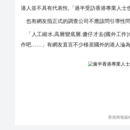
港人並不具有代表性,「過半受訪香港專業人士
也有網友指正式的調查公司不應該問引導性問題
「人工縮水,高層變底層,傻仔才去(國外工作
作吧……」有網友直言不少移居國外的港人淪為
香港商報版