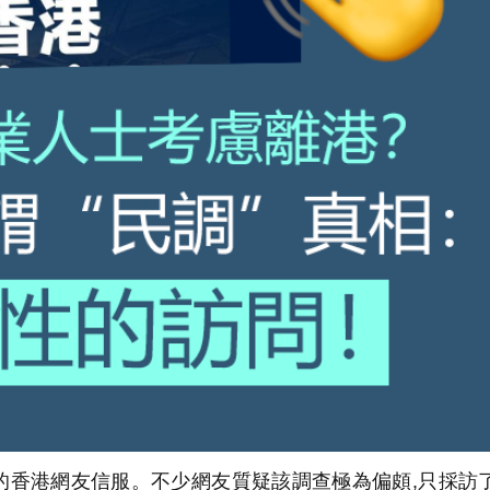
香港網友信服。不少網友質疑該調查極為偏頗,只採訪了