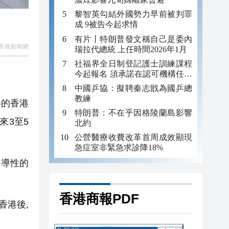
黎智英勾結外國勢力早前被判罪
成 9被告今起求情
有片丨特朗普發文稱自己是委內
香港新闻網
瑞拉代總統 上任時間2026年1月
社福界全日制登記護士訓練課程
今起報名 須承諾在認可機構任職
至少三年
中國乒協：擬聘秦志戩為國乒總
教練
半的香港
特朗普：不在乎因格陵蘭島影響
來3至5
北約
公營醫療收費改革首周成效顯現
急症室非緊急求診降18%
引導性的
香港商報PDF
香港後,