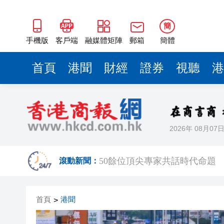
50餘位頂尖專家共話時代命題
海南澄邁文儒煥新升級 五組數
簡
梁振英率港區全國政協委員考
手機版
客戶端
融媒體矩陣
郵箱
簡體
2025年海南儋州以舊換新帶動消
首頁
港聞
財經
證券
視聽
港
山東26戶省屬國企去年合計營收2
瀋陽鐵西校園閱讀活動解鎖閱
黎智英案｜吳良好：依法公正處
2026年 08月07
騰出更多時間專注做好宏福苑火
50餘位頂尖專家共話時代命題
滾動新聞：
海南澄邁文儒煥新升級 五組數
首頁
港聞
>
梁振英率港區全國政協委員考
2025年海南儋州以舊換新帶動消