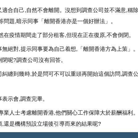
適合自己,自然不會離開。沒想到調查公司並不滿意,稱
閉等問題,暗示同事「離開香港亦是一個好辦法」。
然在疫情期間走了部分租客,但現在正在復原,不會倒閉。
無絕對,提示同事要為自己着想,「離開香港方為上策」
倒閉呢?調查公司沒有回答。
糾纏到幾時,於是問可不可以重頭再開始這個訪問,調查
表示會,調查完畢。
專業人士考慮離開香港,他們關心工作保障大於薪酬福利
願,還是機構預設立場後引導而來的結果呢?