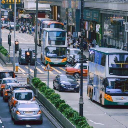
.58萬億 利潤總額近936億
讀新玩法
理黎智英求情 罪證如山豈能妄想輕判
災獨立委員會工作 李家超暫停3項公職委任
據見證文儒沉香從傳統邁向現代
察團來瓊考察
費約18億元
.58萬億 利潤總額近936億
讀新玩法