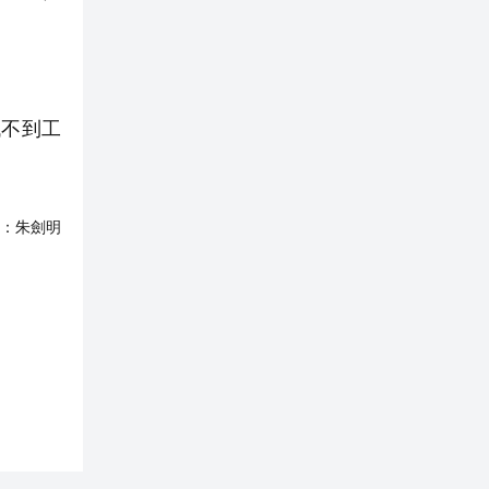
找不到工
：
朱劍明