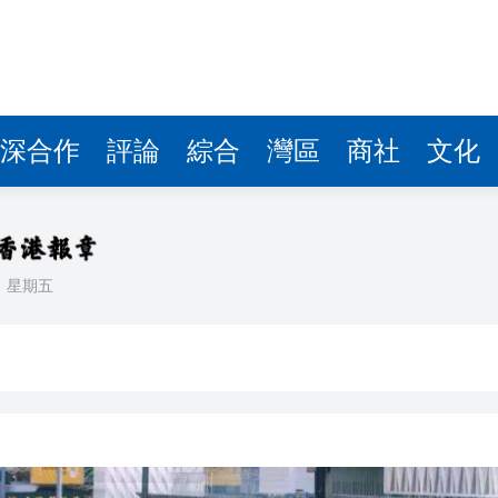
據見證文儒沉香從傳統邁向現代
察團來瓊考察
費約18億元
深合作
評論
綜合
灣區
商社
文化
.58萬億 利潤總額近936億
讀新玩法
理黎智英求情 罪證如山豈能妄想輕判
日
星期五
災獨立委員會工作 李家超暫停3項公職委任
據見證文儒沉香從傳統邁向現代
察團來瓊考察
費約18億元