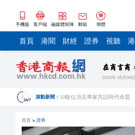
50餘位頂尖專家共話時代命題
海南澄邁文儒煥新升級 五組數
簡
梁振英率港區全國政協委員考
手機版
客戶端
融媒體矩陣
郵箱
簡體
2025年海南儋州以舊換新帶動消
首頁
港聞
財經
證券
視聽
港
山東26戶省屬國企去年合計營收2
瀋陽鐵西校園閱讀活動解鎖閱
黎智英案｜吳良好：依法公正處
2026年 08月08
騰出更多時間專注做好宏福苑火
50餘位頂尖專家共話時代命題
滾動新聞：
海南澄邁文儒煥新升級 五組數
首頁
證券
>
梁振英率港區全國政協委員考
2025年海南儋州以舊換新帶動消