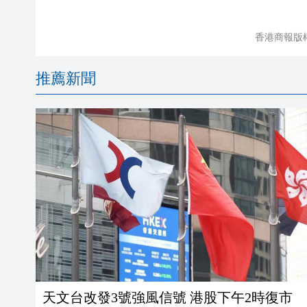
香港商報版
推薦新聞
天文台改發3號強風信號 港股下午2時復市