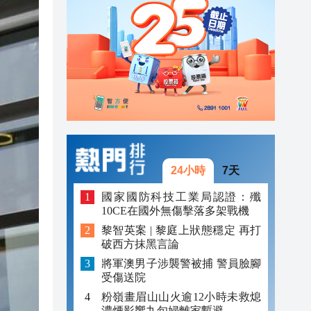
20:40
20:39
21:08
21:04
20:55
20:42
24小時
7天
20:42
國家國防科技工業局認證：殲
10CE在國外無傷擊落多架戰機
20:41
黎智英案 | 黎庭上狀態穩定 再打
破西方抹黑言論
20:40
將軍澳男子涉襲警被捕 警員臉腳
20:39
受傷送院
粉嶺畫眉山山火逾12小時未救熄
濃煙影響九旬婦離家暫避