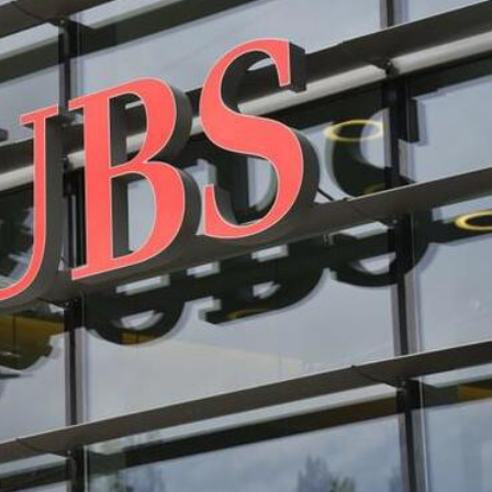
.58萬億 利潤總額近936億
讀新玩法
理黎智英求情 罪證如山豈能妄想輕判
災獨立委員會工作 李家超暫停3項公職委任
據見證文儒沉香從傳統邁向現代
察團來瓊考察
費約18億元
.58萬億 利潤總額近936億
讀新玩法