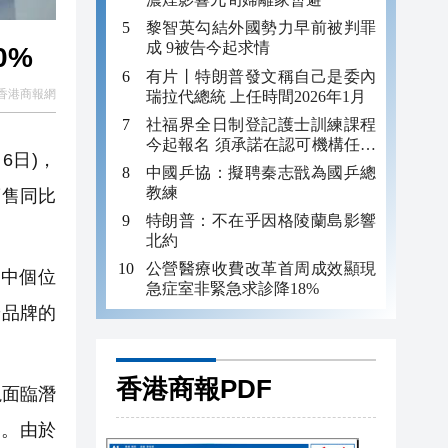
黎智英勾結外國勢力早前被判罪
成 9被告今起求情
90%
有片丨特朗普發文稱自己是委內
香港商報網
瑞拉代總統 上任時間2026年1月
社福界全日制登記護士訓練課程
今起報名 須承諾在認可機構任職
6日)，
至少三年
中國乒協：擬聘秦志戩為國乒總
教練
銷售同比
特朗普：不在乎因格陵蘭島影響
北約
公營醫療收費改革首周成效顯現
中個位
急症室非緊急求診降18%
端品牌的
香港商報PDF
塊面臨潛
加。由於