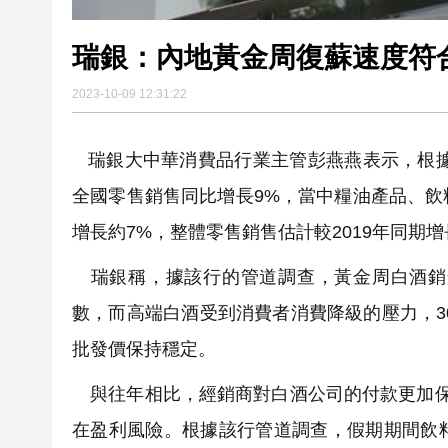
2023-10-09 12:31:22
瑞銀大中華消費品行業主管彭燕燕表示，根據中國
全國零售銷售同比增長9%，當中糧油產品、飲
增長約7%，整體零售銷售估計較2019年同期增
瑞銀稱，據該行的管道調查，黃金周白酒銷
數，而高端白酒受到消費者消費降級的壓力，3
批發價保持穩定。
與往年相比，經銷商對白酒公司的付款更加保
在盈利風險。根據該行管道調查，假期期間飲