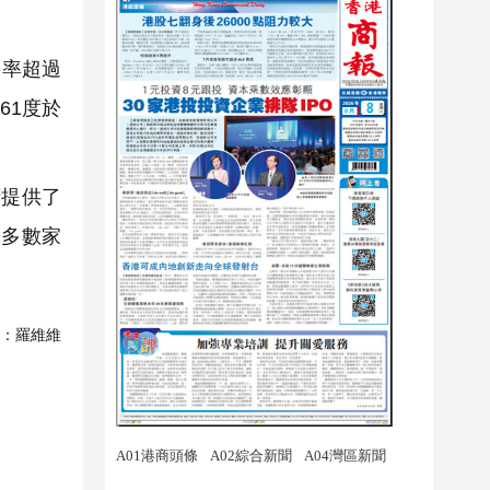
台率超過
61度於
提供了
大多數家
：
羅維維