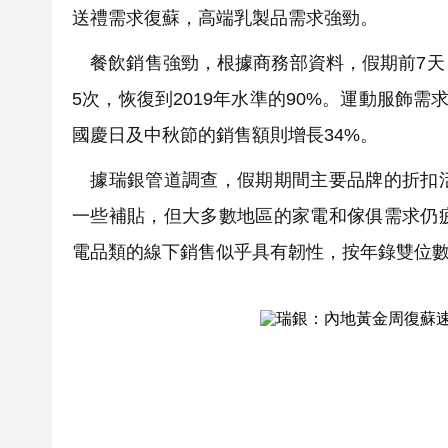
送禮需求復蘇，高端乳製品需求強勁。
餐飲銷售強勁，根據商務部資料，假期前7天
5次，恢復到2019年水準的90%。運動服飾需
國慶日及中秋節的銷售額則增長34%。
據瑞銀管道調查，假期期間主要品牌的折扣活
一些補貼，但大多數地區的家電和傢俱需求仍
電品類的線下銷售似乎具有韌性，按年錄雙位