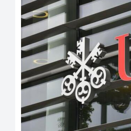
山東26戶省屬國企去年合計營收2
瀋陽鐵西校園閱讀活動解鎖閱
黎智英案｜吳良好：依法公正處
騰出更多時間專注做好宏福苑火
50餘位頂尖專家共話時代命題
海南澄邁文儒煥新升級 五組數
梁振英率港區全國政協委員考
2025年海南儋州以舊換新帶動消
山東26戶省屬國企去年合計營收2
瀋陽鐵西校園閱讀活動解鎖閱