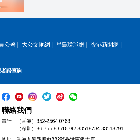
員公署
|
大公文匯網
|
星島環球網
|
香港新聞網
|
記者證查詢
聯絡我們
電話：（香港）852-2564 0768
（深圳）86-755-83518792 83518734 83518291
地址：香港九龍觀塘道332號香港商報大廈