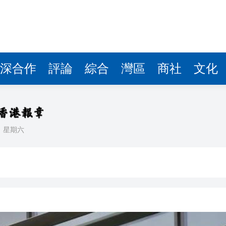
據見證文儒沉香從傳統邁向現代
察團來瓊考察
費約18億元
深合作
評論
綜合
灣區
商社
文化
.58萬億 利潤總額近936億
讀新玩法
理黎智英求情 罪證如山豈能妄想輕判
日
星期六
災獨立委員會工作 李家超暫停3項公職委任
據見證文儒沉香從傳統邁向現代
察團來瓊考察
費約18億元