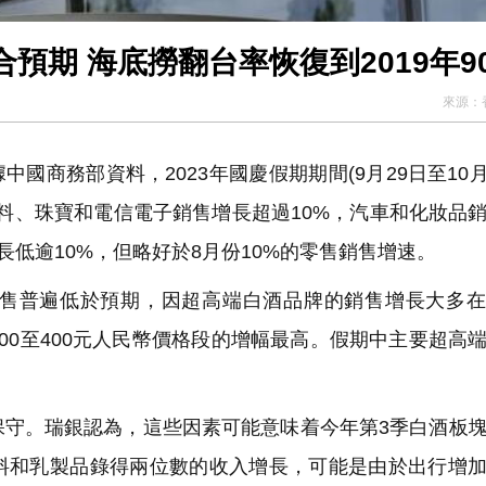
瑞銀：內地黃金周復蘇速度符合預期 海底撈翻台率恢復到2019年
來源：
商務部資料，2023年國慶假期期間(9月29日至10月
料、珠寶和電信電子銷售增長超過10%，汽車和化妝品
長低逾10%，但略好於8月份10%的零售銷售增速。
售普遍低於預期，因超高端白酒品牌的銷售增長大多在
00至400元人民幣價格段的增幅最高。假期中主要超高
守。瑞銀認為，這些因素可能意味着今年第3季白酒板
料和乳製品錄得兩位數的收入增長，可能是由於出行增