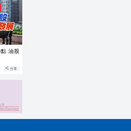
點 油股
分享