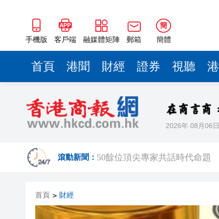
50餘位頂尖專家共話時代命題
海南澄邁文儒煥新升級 五組數
簡
梁振英率港區全國政協委員考
手機版
客戶端
融媒體矩陣
郵箱
簡體
2025年海南儋州以舊換新帶動消
首頁
港聞
財經
證券
視聽
港
山東26戶省屬國企去年合計營收2
瀋陽鐵西校園閱讀活動解鎖閱
黎智英案｜吳良好：依法公正處
2026年 08月06
騰出更多時間專注做好宏福苑火
50餘位頂尖專家共話時代命題
滾動新聞：
海南澄邁文儒煥新升級 五組數
首頁
財經
>
梁振英率港區全國政協委員考
2025年海南儋州以舊換新帶動消