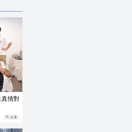
生真情對
分享