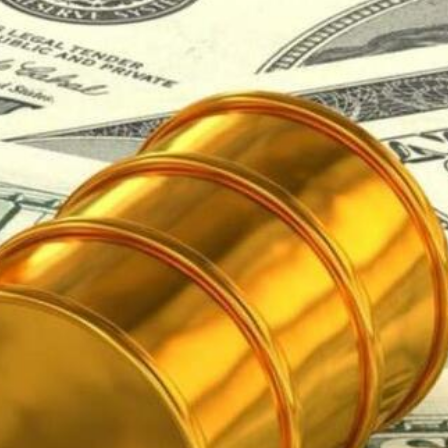
.58萬億 利潤總額近936億
讀新玩法
理黎智英求情 罪證如山豈能妄想輕判
災獨立委員會工作 李家超暫停3項公職委任
據見證文儒沉香從傳統邁向現代
察團來瓊考察
費約18億元
.58萬億 利潤總額近936億
讀新玩法