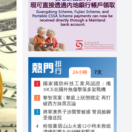
20:40
20:39
21:08
21:04
20:55
20:42
24小時
7天
20:42
國家國防科技工業局認證：殲
10CE在國外無傷擊落多架戰機
20:41
黎智英案 | 黎庭上狀態穩定 再打
破西方抹黑言論
20:40
將軍澳男子涉襲警被捕 警員臉腳
20:39
受傷送院
粉嶺畫眉山山火逾12小時未救熄
濃煙影響九旬婦離家暫避