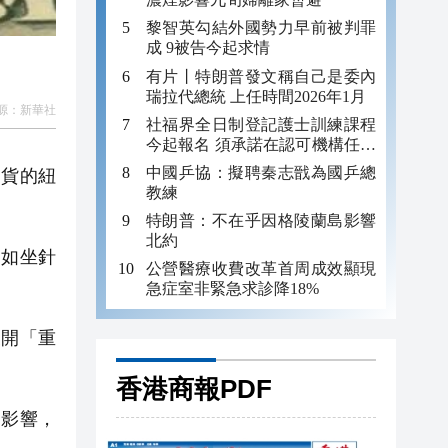
黎智英勾結外國勢力早前被判罪
成 9被告今起求情
有片丨特朗普發文稱自己是委內
瑞拉代總統 上任時間2026年1月
源：
新華社
社福界全日制登記護士訓練課程
今起報名 須承諾在認可機構任職
至少三年
中國乒協：擬聘秦志戩為國乒總
交貨的紐
教練
特朗普：不在乎因格陵蘭島影響
北約
如坐針
公營醫療收費改革首周成效顯現
急症室非緊急求診降18%
展開「重
香港商報PDF
突影響，