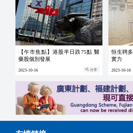
【午市焦點】港股半日跌75點 醫
恒生聘
藥股個別發展
實力
分享
2023-10-16
2023-10-16