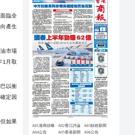
面臨全
走向產生
原油市場
年1月取
巴以衝
確定因
但如果