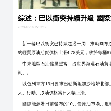
綜述：巴以衝突持續升級 國
2023-10-16 15:03:19
新一輪巴以衝突已持續超過一周，推動國際原
約輕質原油期貨價格上漲4.78美元，收於每桶8
中東地區石油儲量豐富，占世界海運石油貿易
氈」。
以色列軍方13日要求巴勒斯坦加沙地帶北部
大」行動。原油價格當日大幅上漲。
國際能源署日前發布的10月份原油市場月度