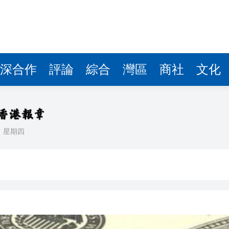
據見證文儒沉香從傳統邁向現代
察團來瓊考察
費約18億元
深合作
評論
綜合
灣區
商社
文化
.58萬億 利潤總額近936億
讀新玩法
理黎智英求情 罪證如山豈能妄想輕判
日
星期四
災獨立委員會工作 李家超暫停3項公職委任
據見證文儒沉香從傳統邁向現代
察團來瓊考察
費約18億元