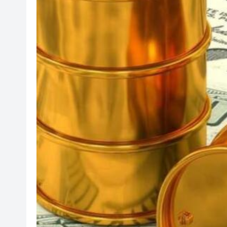
山東26戶省屬國企去年合計營收2
瀋陽鐵西校園閱讀活動解鎖閱
黎智英案｜吳良好：依法公正處
騰出更多時間專注做好宏福苑火
50餘位頂尖專家共話時代命題
海南澄邁文儒煥新升級 五組數
梁振英率港區全國政協委員考
2025年海南儋州以舊換新帶動消
山東26戶省屬國企去年合計營收2
瀋陽鐵西校園閱讀活動解鎖閱