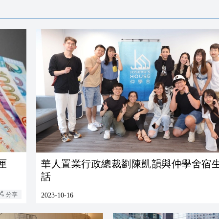
2厘
華人置業行政總裁劉陳凱韻與仲學舍宿
話
分享
2023-10-16