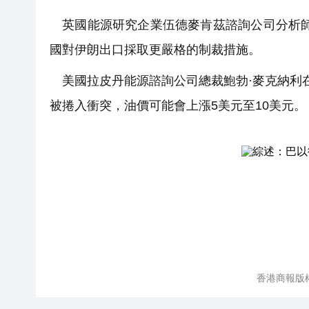
英國能源研究企業伍德麥肯茲諮詢公司分析師
國對伊朗出口採取更嚴格的制裁措施。
美國拉皮丹能源諮詢公司總裁鮑勃·麥克納利在
被捲入衝突，油價可能會上漲5美元至10美元。
香港商報版