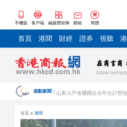
山東26戶省屬國企去年合計營收2
瀋陽鐵西校園閱讀活動解鎖閱
簡
黎智英案｜吳良好：依法公正處
手機版
客戶端
融媒體矩陣
郵箱
簡體
騰出更多時間專注做好宏福苑火
首頁
港聞
財經
證券
視聽
港
50餘位頂尖專家共話時代命題
海南澄邁文儒煥新升級 五組數
梁振英率港區全國政協委員考
2026年 08月08
2025年海南儋州以舊換新帶動消
山東26戶省屬國企去年合計營收2
滾動新聞：
瀋陽鐵西校園閱讀活動解鎖閱
首頁
港聞
>
黎智英案｜吳良好：依法公正處
騰出更多時間專注做好宏福苑火