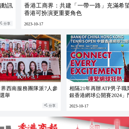
煽動訊
香港工商界：共建「一帶一路」充滿希
香港可扮演更重要角色
分享
2023-10-17
新界西南服務團隊派7人參
相隔21年再辦ATP男子
選舉
銀香港網球公開賽2024
發售
分享
2023-10-17