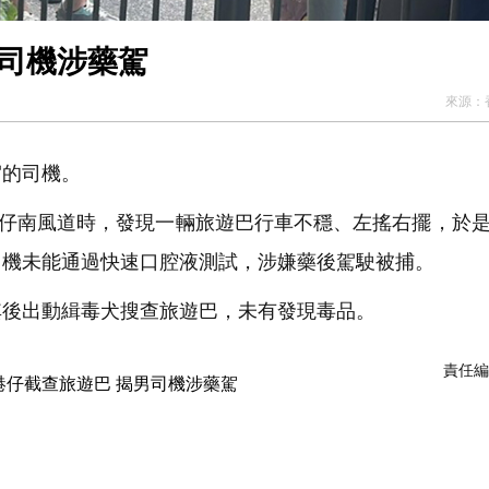
男司機涉藥駕
來源：
的司機。
港仔南風道時，發現一輛旅遊巴行車不穩、左搖右擺，於
司機未能通過快速口腔液測試，涉嫌藥後駕駛被捕。
後出動緝毒犬搜查旅遊巴，未有發現毒品。
責任編