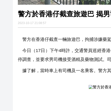
警方於香港仔截查旅遊巴 揭
2023-10-17 21:08:57
警方在香港仔截查一輛旅遊巴，拘捕涉嫌藥駕
今日（17日）下午4時許，交通警員巡經香
停調查，並要求男司機接受酒精及藥物測試。
據了解，當時車上有司機及一名乘客。警方其