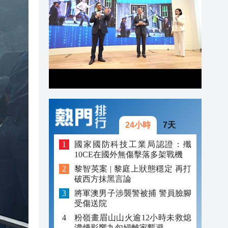
20:55
20:42
20:42
20:41
20:40
20:39
24小時
7天
國家國防科技工業局認證：殲
10CE在國外無傷擊落多架戰機
黎智英案 | 黎庭上狀態穩定 再打
破西方抹黑言論
將軍澳男子涉襲警被捕 警員臉腳
受傷送院
粉嶺畫眉山山火逾12小時未救熄
濃煙影響九旬婦離家暫避