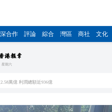
.58萬億 利潤總額近936億
讀新玩法
理黎智英求情 罪證如山豈能妄想輕判
災獨立委員會工作 李家超暫停3項公職委任
深合作
評論
綜合
灣區
商社
文化
據見證文儒沉香從傳統邁向現代
察團來瓊考察
日
星期六
費約18億元
.58萬億 利潤總額近936億
讀新玩法
理黎智英求情 罪證如山豈能妄想輕判
災獨立委員會工作 李家超暫停3項公職委任