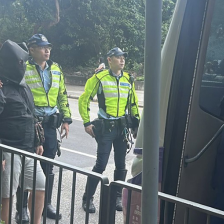
據見證文儒沉香從傳統邁向現代
察團來瓊考察
費約18億元
.58萬億 利潤總額近936億
讀新玩法