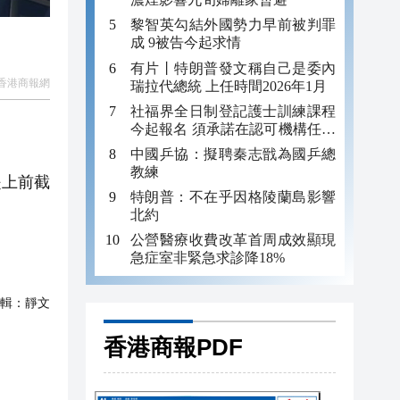
黎智英勾結外國勢力早前被判罪
成 9被告今起求情
有片丨特朗普發文稱自己是委內
香港商報網
瑞拉代總統 上任時間2026年1月
社福界全日制登記護士訓練課程
今起報名 須承諾在認可機構任職
至少三年
中國乒協：擬聘秦志戩為國乒總
教練
是上前截
特朗普：不在乎因格陵蘭島影響
北約
公營醫療收費改革首周成效顯現
急症室非緊急求診降18%
輯：
靜文
香港商報PDF