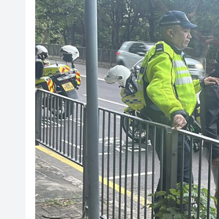
50餘位頂尖專家共話時代命題
海南澄邁文儒煥新升級 五組數
梁振英率港區全國政協委員考
2025年海南儋州以舊換新帶動消
山東26戶省屬國企去年合計營收2
瀋陽鐵西校園閱讀活動解鎖閱