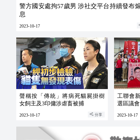
警方國安處拘57歲男 涉社交平台持續發布
息
2023-10-17
聲稱按「傳統」將病死貓屍掛樹
工聯會
女飼主及3印傭涉虐畜被捕
選區議會
分享
2023-10-17
2023-10-17