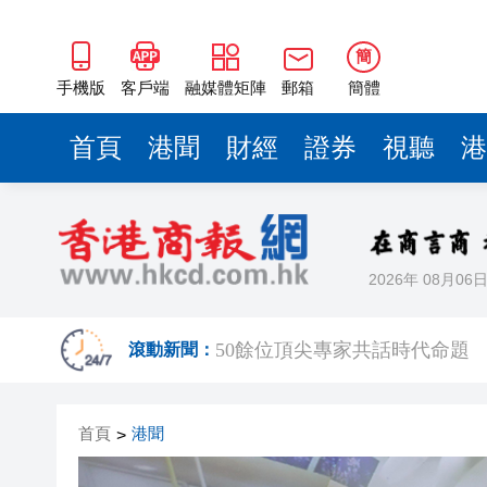
海南澄邁文儒煥新升級 五組數
梁振英率港區全國政協委員考
簡
手機版
客戶端
融媒體矩陣
郵箱
簡體
2025年海南儋州以舊換新帶動消
山東26戶省屬國企去年合計營收2
首頁
港聞
財經
證券
視聽
港
瀋陽鐵西校園閱讀活動解鎖閱
黎智英案｜吳良好：依法公正處
騰出更多時間專注做好宏福苑火
2026年 08月06
50餘位頂尖專家共話時代命題
滾動新聞：
海南澄邁文儒煥新升級 五組數
梁振英率港區全國政協委員考
首頁
港聞
>
2025年海南儋州以舊換新帶動消
山東26戶省屬國企去年合計營收2