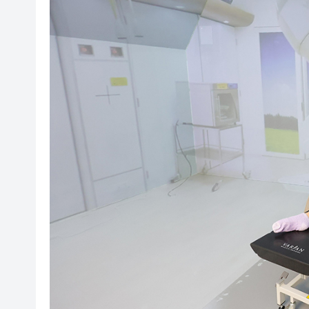
瀋陽鐵西校園閱讀活動解鎖閱
黎智英案｜吳良好：依法公正處
騰出更多時間專注做好宏福苑火
50餘位頂尖專家共話時代命題
海南澄邁文儒煥新升級 五組數
梁振英率港區全國政協委員考
2025年海南儋州以舊換新帶動消
山東26戶省屬國企去年合計營收2
瀋陽鐵西校園閱讀活動解鎖閱