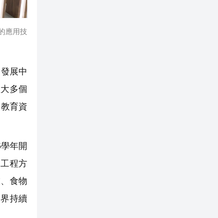
的應用技
學發展中
理大多個
學教育資
」
5學年開
和工程方
技、食物
業界持續