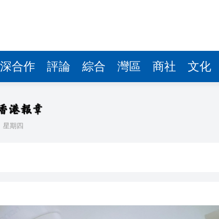
據見證文儒沉香從傳統邁向現代
察團來瓊考察
費約18億元
.58萬億 利潤總額近936億
深合作
評論
綜合
灣區
商社
文化
讀新玩法
理黎智英求情 罪證如山豈能妄想輕判
災獨立委員會工作 李家超暫停3項公職委任
日
星期四
據見證文儒沉香從傳統邁向現代
察團來瓊考察
費約18億元
.58萬億 利潤總額近936億