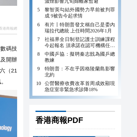
濃煙影響九旬婦離家暫避
黎智英勾結外國勢力早前被判罪
成 9被告今起求情
有片丨特朗普發文稱自己是委內
香港商報網
瑞拉代總統 上任時間2026年1月
社福界全日制登記護士訓練課程
今起報名 須承諾在認可機構任職
數碼技
至少三年
中國乒協：擬聘秦志戩為國乒總
，及開辦
教練
特朗普：不在乎因格陵蘭島影響
六（21
北約
訊。
公營醫療收費改革首周成效顯現
急症室非緊急求診降18%
香港商報PDF