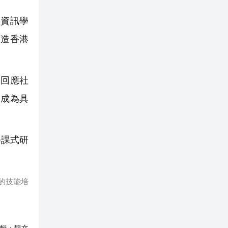
資訊學
打造香港
回應社
們成為具
修課式研
生的技能培
輯：
靜文