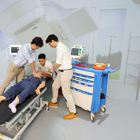
讀新玩法
理黎智英求情 罪證如山豈能妄想輕判
災獨立委員會工作 李家超暫停3項公職委任
據見證文儒沉香從傳統邁向現代
察團來瓊考察
費約18億元
.58萬億 利潤總額近936億
讀新玩法