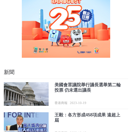
新聞
美國會眾議院舉行議長選舉第二輪
投票 仍未選出議長
香港商報
2023-10-19
王毅：各方形成458項成果 遠超上
屆