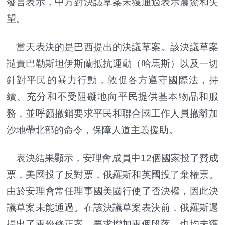
發言表示，中方對決議草案未獲通過表示震驚和失
望。
當天表決的是巴西提出的決議草案。該決議草案
譴責巴勒斯坦伊斯蘭抵抗運動（哈馬斯）以及一切
針對平民的暴力行動，敦促各方遵守國際法，持
續、充分和不受阻礙地向平民提供基本物品和服
務，並呼籲撤銷要求平民和聯合國工作人員撤離加
沙地帶北部的命令，保障人道主義援助。
表決結果顯示，安理會成員中12個國家投了贊成
票，美國投了反對票，俄羅斯和英國投了棄權票。
由於安理會常任理事國美國行使了否決權，因此決
議草案未能通過。在該決議草案表決前，俄羅斯還
提出了兩份修正案，要求增加兩個段落，也均未獲