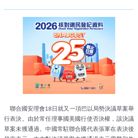
聯合國安理會18日就又一項巴以局勢決議草案舉
行表決。由於常任理事國美國行使否決權，該決議
草案未獲通過。中國常駐聯合國代表張軍在表決後