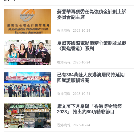
蘇雯華再獲委任為強積金計劃上訴
委員會副主席
香港商報
2023-10-24
夏威夷國際電影節精心策劃並呈獻
《聚焦香港》系列
香港商報
2023-10-24
已有364萬餘人次港澳居民持延期
回鄉證順暢通關
香港商報
2023-10-24
康文署下月舉辦「香港博物館節
2023」 推出約80項精彩節目
香港商報
2023-10-24