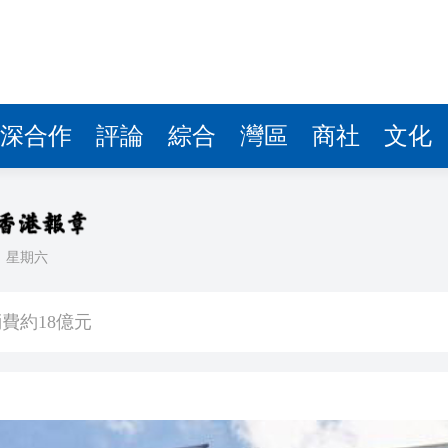
.58萬億 利潤總額近936億
讀新玩法
理黎智英求情 罪證如山豈能妄想輕判
災獨立委員會工作 李家超暫停3項公職委任
深合作
評論
綜合
灣區
商社
文化
據見證文儒沉香從傳統邁向現代
察團來瓊考察
日
星期六
費約18億元
.58萬億 利潤總額近936億
讀新玩法
理黎智英求情 罪證如山豈能妄想輕判
災獨立委員會工作 李家超暫停3項公職委任