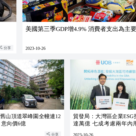
美國第三季GDP增4.9% 消費者支出為主
分享
2023-10-26
舊山頂道翠峰園全幢連12
貿發局：大灣區企業ESG
 意向價6億
達萬億 七成考慮兩年內
港綠色方案
分享
2023-10-26