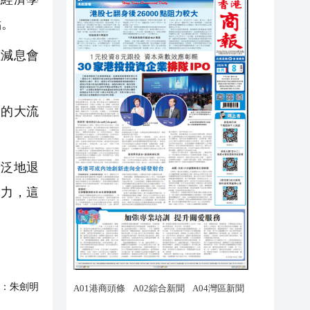
點。
減息會
P的大流
廣泛地退
動力，這
：
朱劍明