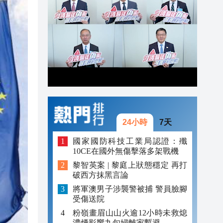
20:55
20:42
20:42
20:41
20:40
20:39
24小時
7天
國家國防科技工業局認證：殲
10CE在國外無傷擊落多架戰機
黎智英案 | 黎庭上狀態穩定 再打
破西方抹黑言論
將軍澳男子涉襲警被捕 警員臉腳
受傷送院
粉嶺畫眉山山火逾12小時未救熄
濃煙影響九旬婦離家暫避