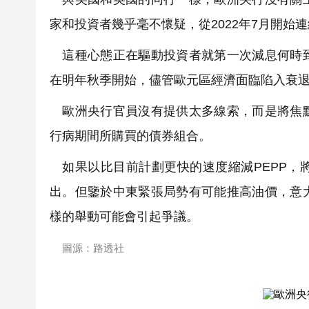
家和投資者幾乎毫不懷疑，從2022年7月開始
這種心態正在驅動投資者就第一次減息何時到
在明年秋季開始，儘管歐元區經濟面臨陷入衰
歐洲央行官員沒有提供太多線索，而是將焦點放
行病期間所購買的債券組合。
如果以比目前計劃更快的速度縮減PEPP，
出。但鑒於中東緊張局勢有可能推高油價，意
樣的舉動可能會引起爭議。
圖源：路透社