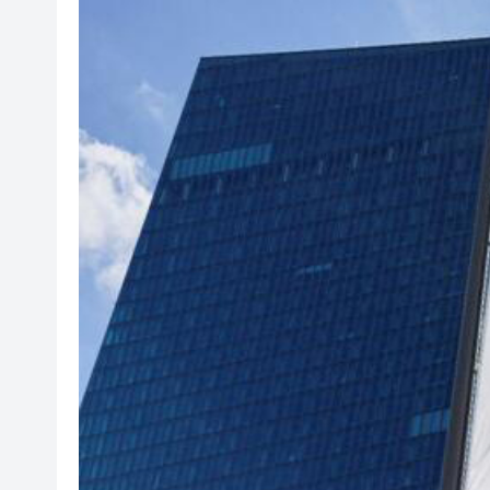
50餘位頂尖專家共話時代命題
海南澄邁文儒煥新升級 五組數
梁振英率港區全國政協委員考
2025年海南儋州以舊換新帶動消
山東26戶省屬國企去年合計營收2
瀋陽鐵西校園閱讀活動解鎖閱