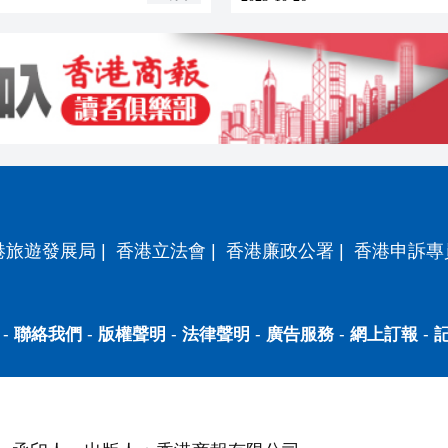
港旅遊發展局
|
香港立法會
|
香港廉政公署
|
香港申訴專
-
聯絡我們
-
版權聲明
-
法律聲明
-
廣告服務
-
網上訂報
-