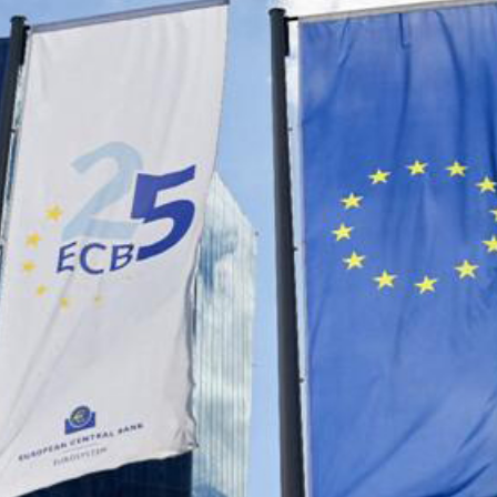
據見證文儒沉香從傳統邁向現代
察團來瓊考察
費約18億元
.58萬億 利潤總額近936億
讀新玩法