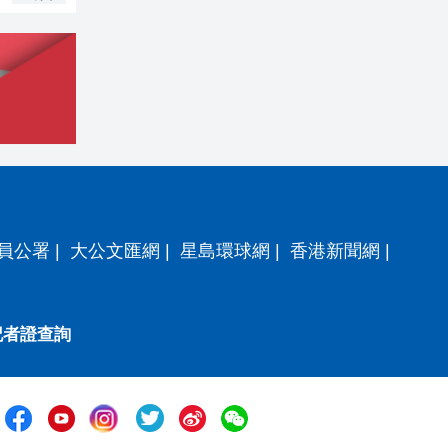
員公署
|
大公文匯網
|
星島環球網
|
香港新聞網
|
記者證查詢