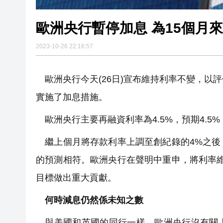
歐洲央行暫停加息 為15個月
2023-10-26 22:16:57
歐洲央行今天(26日)宣布維持利率不變，以
實施了加息措施。
歐洲央行主要再融資利率為4.5%，預期4.5%，
繼上個月將存款利率上調至創紀錄的4%之後
的預測相符。歐洲央行在聲明中重申，將利率
目標做出重大貢獻。
何時減息仍然係未知之數
與美國和英國的同行一樣，歐洲央行沒有關上