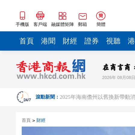
山東26戶省屬國企去年合計營收2
瀋陽鐵西校園閱讀活動解鎖閱
簡
黎智英案｜吳良好：依法公正處
手機版
客戶端
融媒體矩陣
郵箱
簡體
騰出更多時間專注做好宏福苑火
首頁
港聞
財經
證券
視聽
港
50餘位頂尖專家共話時代命題
海南澄邁文儒煥新升級 五組數
梁振英率港區全國政協委員考
2026年 08月08
2025年海南儋州以舊換新帶動消
山東26戶省屬國企去年合計營收2
滾動新聞：
瀋陽鐵西校園閱讀活動解鎖閱
首頁
財經
>
黎智英案｜吳良好：依法公正處
騰出更多時間專注做好宏福苑火