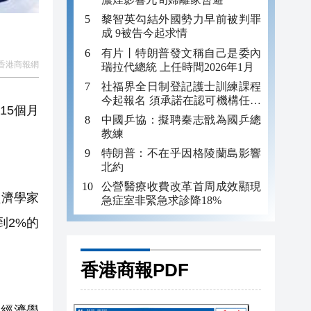
黎智英勾結外國勢力早前被判罪
成 9被告今起求情
有片丨特朗普發文稱自己是委內
香港商報網
瑞拉代總統 上任時間2026年1月
社福界全日制登記護士訓練課程
今起報名 須承諾在認可機構任職
15個月
至少三年
中國乒協：擬聘秦志戩為國乒總
教練
特朗普：不在乎因格陵蘭島影響
北約
公營醫療收費改革首周成效顯現
經濟學家
急症室非緊急求診降18%
到2%的
香港商報PDF
經濟學