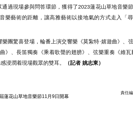
通過現場參與問答環節，獲得了2023蓮花山草地音樂
音樂藝術的距離，讓高雅藝術以接地氣的方式走入「尋
樂團驚喜登場，輪番上演交響樂《莫紮特·嬉遊曲》、
奏曲》、長笛獨奏《乘着歌聲的翅膀》、弦樂重奏《維瓦
聽感浸潤着現場觀眾的雙耳。
（記者 姚志東）
責任編