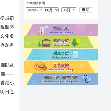
從最初
的視聽盛
的文化名
，為深圳
樂團以及
樂團——
—香港小
「明日之