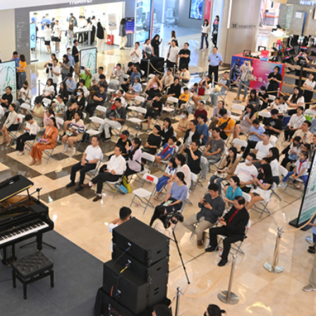
.58萬億 利潤總額近936億
讀新玩法
理黎智英求情 罪證如山豈能妄想輕判
災獨立委員會工作 李家超暫停3項公職委任
據見證文儒沉香從傳統邁向現代
察團來瓊考察
費約18億元
.58萬億 利潤總額近936億
讀新玩法