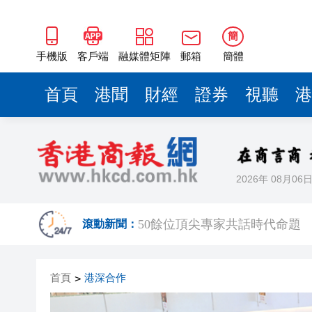
50餘位頂尖專家共話時代命題
海南澄邁文儒煥新升級 五組數
簡
梁振英率港區全國政協委員考
手機版
客戶端
融媒體矩陣
郵箱
簡體
2025年海南儋州以舊換新帶動消
首頁
港聞
財經
證券
視聽
港
山東26戶省屬國企去年合計營收2
瀋陽鐵西校園閱讀活動解鎖閱
黎智英案｜吳良好：依法公正處
2026年 08月06
騰出更多時間專注做好宏福苑火
50餘位頂尖專家共話時代命題
滾動新聞：
海南澄邁文儒煥新升級 五組數
首頁
港深合作
>
梁振英率港區全國政協委員考
2025年海南儋州以舊換新帶動消