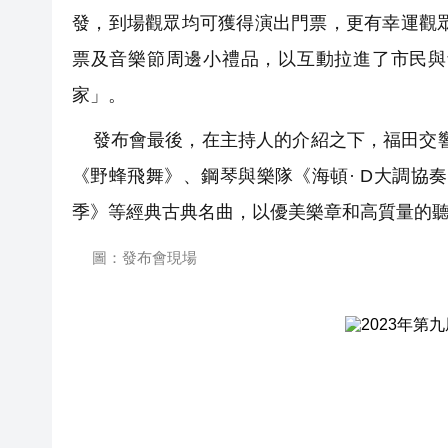
發，到場觀眾均可獲得演出門票，更有幸運觀眾
票及音樂節周邊小禮品，以互動拉進了市民與
家」。
發布會最後，在主持人的介紹之下，福田交響
《野蜂飛舞》、鋼琴與樂隊《海頓· D大調協
季》等經典古典名曲，以優美樂章和高質量的
圖：發布會現場