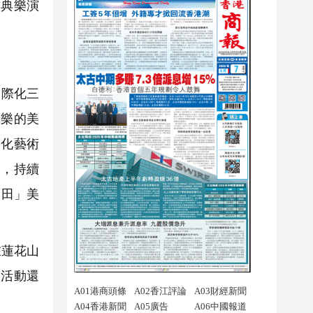
古典樂演
國際化三
音樂的美
文化藝術
動，持續
福田」美
在蓮花山
列活動還