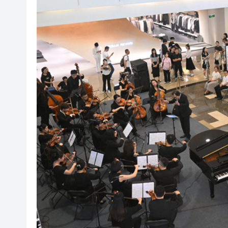
山東26戶省屬國企去年合計營收2
瀋陽鐵西校園閱讀活動解鎖閱
黎智英案｜吳良好：依法公正處
騰出更多時間專注做好宏福苑火
50餘位頂尖專家共話時代命題
海南澄邁文儒煥新升級 五組數
梁振英率港區全國政協委員考
2025年海南儋州以舊換新帶動消
山東26戶省屬國企去年合計營收2
瀋陽鐵西校園閱讀活動解鎖閱