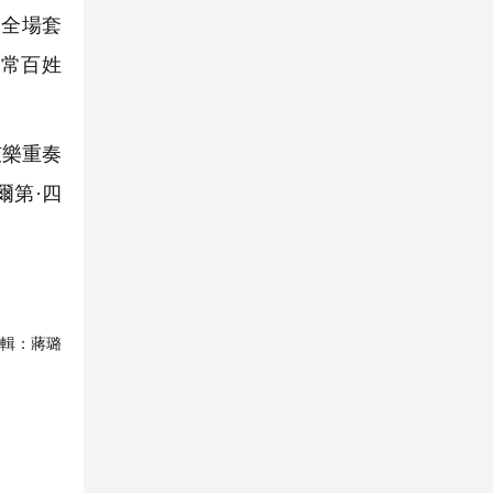
節全場套
常百姓
弦樂重奏
爾第·四
輯：
蔣璐