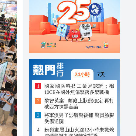
20:40
20:39
21:08
21:04
20:55
20:42
24小時
7天
20:42
國家國防科技工業局認證：殲
10CE在國外無傷擊落多架戰機
20:41
黎智英案 | 黎庭上狀態穩定 再打
破西方抹黑言論
20:40
將軍澳男子涉襲警被捕 警員臉腳
20:39
受傷送院
粉嶺畫眉山山火逾12小時未救熄
濃煙影響九旬婦離家暫避