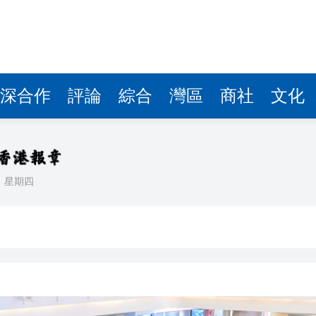
據見證文儒沉香從傳統邁向現代
察團來瓊考察
費約18億元
深合作
評論
綜合
灣區
商社
文化
.58萬億 利潤總額近936億
讀新玩法
理黎智英求情 罪證如山豈能妄想輕判
日
星期四
災獨立委員會工作 李家超暫停3項公職委任
據見證文儒沉香從傳統邁向現代
察團來瓊考察
費約18億元