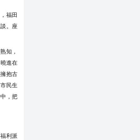
，福田
座談。座
熟知，
辜曉進在
、擁抱古
進市民生
之中，把
福利派