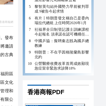
黎智英勾結外國勢力早前被判罪
成 9被告今起求情
有片丨特朗普發文稱自己是委內
香港商報網
瑞拉代總統 上任時間2026年1月
社福界全日制登記護士訓練課程
今起報名 須承諾在認可機構任職
辦。發布
至少三年
中國乒協：擬聘秦志戩為國乒總
教練
時將邀請
特朗普：不在乎因格陵蘭島影響
倫的古典
北約
公營醫療收費改革首周成效顯現
急症室非緊急求診降18%
市福田區
田區文化
香港商報PDF
市管理和
理有限公