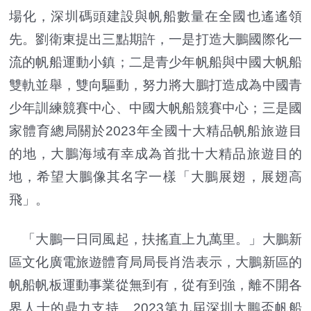
場化，深圳碼頭建設與帆船數量在全國也遙遙領
先。劉衛東提出三點期許，一是打造大鵬國際化一
流的帆船運動小鎮；二是青少年帆船與中國大帆船
雙軌並舉，雙向驅動，努力將大鵬打造成為中國青
少年訓練競賽中心、中國大帆船競賽中心；三是國
家體育總局關於2023年全國十大精品帆船旅遊目
的地，大鵬海域有幸成為首批十大精品旅遊目的
地，希望大鵬像其名字一樣「大鵬展翅，展翅高
飛」。
「大鵬一日同風起，扶搖直上九萬里。」大鵬新
區文化廣電旅遊體育局局長肖浩表示，大鵬新區的
帆船帆板運動事業從無到有，從有到強，離不開各
界人士的鼎力支持。2023第九屆深圳大鵬盃帆船