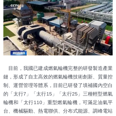
目前，我國已建成燃氣輪機完整的研發製造產業
鏈，形成了自主高效的燃氣輪機技術創新、質量控
制、運營管理等體系，目前已研發了填補國內空白
的「太行7」「太行15」「太行25」三種輕型燃氣
輪機和「太行110」重型燃氣輪機，可滿足油氣平
台、機械驅動、熱電聯供、分布式能源、調峰電站