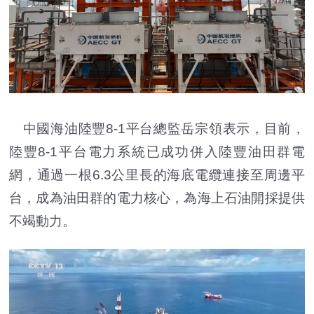
中國海油陸豐8-1平台總監岳宗領表示，目前，
陸豐8-1平台電力系統已成功併入陸豐油田群電
網，通過一根6.3公里長的海底電纜連接至周邊平
台，成為油田群的電力核心，為海上石油開採提供
不竭動力。