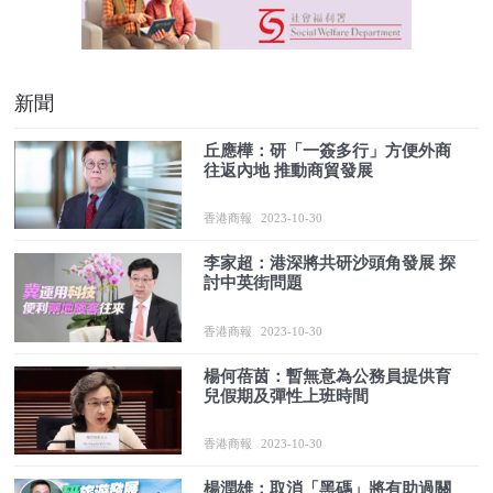
新聞
丘應樺：研「一簽多行」方便外商
往返內地 推動商貿發展
香港商報
2023-10-30
李家超：港深將共研沙頭角發展 探
討中英街問題
香港商報
2023-10-30
楊何蓓茵：暫無意為公務員提供育
兒假期及彈性上班時間
香港商報
2023-10-30
楊潤雄：取消「黑碼」將有助過關