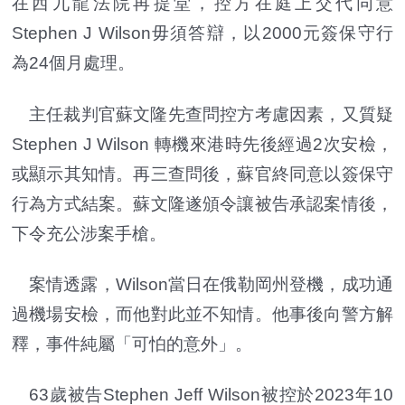
在西九龍法院再提堂，控方在庭上交代同意
Stephen J Wilson毋須答辯，以2000元簽保守行
為24個月處理。
主任裁判官蘇文隆先查問控方考慮因素，又質疑
Stephen J Wilson 轉機來港時先後經過2次安檢，
或顯示其知情。再三查問後，蘇官終同意以簽保守
行為方式結案。蘇文隆遂頒令讓被告承認案情後，
下令充公涉案手槍。
案情透露，Wilson當日在俄勒岡州登機，成功通
過機場安檢，而他對此並不知情。他事後向警方解
釋，事件純屬「可怕的意外」。
63歲被告Stephen Jeff Wilson被控於2023年10