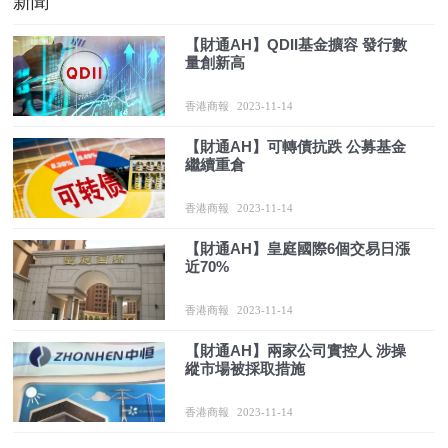
新聞
【財通AH】QDII基金擴容 發行數
量創新高
香港商報
2023-11-14
【財通AH】可轉債抗跌 公募基金
繼續重倉
香港商報
2023-11-14
【財通AH】皇庭國際6個交易日漲
近70%
香港商報
2023-11-14
【財通AH】兩家公司實控人 涉操
縱市場被採取措施
香港商報
2023-11-14