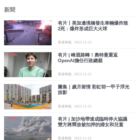
新聞
有片丨美加邊境橋發生車輛爆炸致
2死：爆炸形成巨大火球
香港商報
2023-11-23
有片 | 峰迴路轉！奧特曼重返
OpenAI擔任行政總裁
香港商報
2023-11-22
圖集｜歲月留情 彩虹邨一甲子浮光
掠影
香港商報
2023-11-22
有片 | 加沙地帶達成臨時停火協議
雙方將釋放被扣押的婦女和兒童
香港商報
2023-11-22