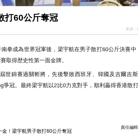
打60公斤奪冠
來源：
南拳成為世界冠軍後，梁宇航在男子散打60公斤決賽中，
標賽取得歴史性第一面金牌。
今屆世錦賽過關斬將，先後擊敗西班牙、韓國及吉爾吉
Cuong爭冠。最終梁宇航以2比0力克對手，順利贏得香港散
責任編輯