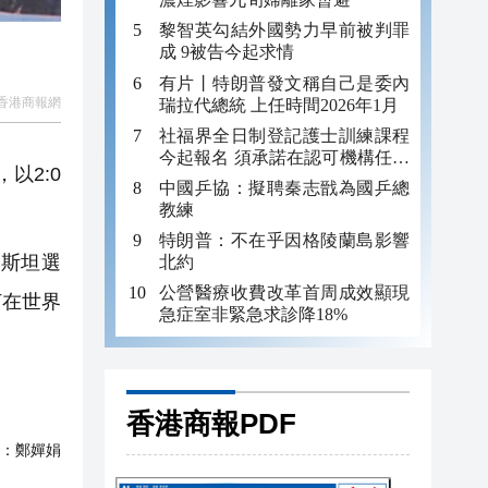
黎智英勾結外國勢力早前被判罪
成 9被告今起求情
有片丨特朗普發文稱自己是委內
香港商報網
瑞拉代總統 上任時間2026年1月
社福界全日制登記護士訓練課程
今起報名 須承諾在認可機構任職
以2:0
至少三年
中國乒協：擬聘秦志戩為國乒總
教練
特朗普：不在乎因格陵蘭島影響
斯斯坦選
北約
公營醫療收費改革首周成效顯現
打在世界
急症室非緊急求診降18%
香港商報PDF
：
鄭嬋娟