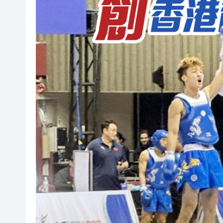
50餘位頂尖專家共話時代命題
海南澄邁文儒煥新升級 五組數
梁振英率港區全國政協委員考
2025年海南儋州以舊換新帶動消
山東26戶省屬國企去年合計營收2
瀋陽鐵西校園閱讀活動解鎖閱