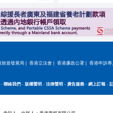
港旅遊發展局
|
香港立法會
|
香港廉政公署
|
香港申訴專
-
聯絡我們
-
版權聲明
-
法律聲明
-
廣告服務
-
網上訂報
-