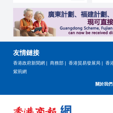
友情鏈接
香港政府新聞網
|
商務部
|
香港貿易發展局
|
香
紫荊網
關於我們