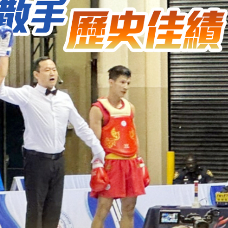
據見證文儒沉香從傳統邁向現代
察團來瓊考察
費約18億元
.58萬億 利潤總額近936億
讀新玩法