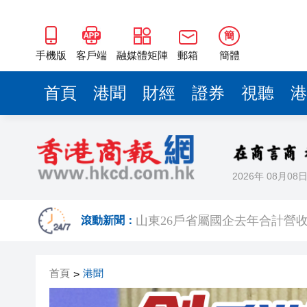
山東26戶省屬國企去年合計營收2
瀋陽鐵西校園閱讀活動解鎖閱
簡
黎智英案｜吳良好：依法公正處
手機版
客戶端
融媒體矩陣
郵箱
簡體
騰出更多時間專注做好宏福苑火
首頁
港聞
財經
證券
視聽
港
50餘位頂尖專家共話時代命題
海南澄邁文儒煥新升級 五組數
梁振英率港區全國政協委員考
2026年 08月08
2025年海南儋州以舊換新帶動消
山東26戶省屬國企去年合計營收2
滾動新聞：
瀋陽鐵西校園閱讀活動解鎖閱
首頁
港聞
>
黎智英案｜吳良好：依法公正處
騰出更多時間專注做好宏福苑火