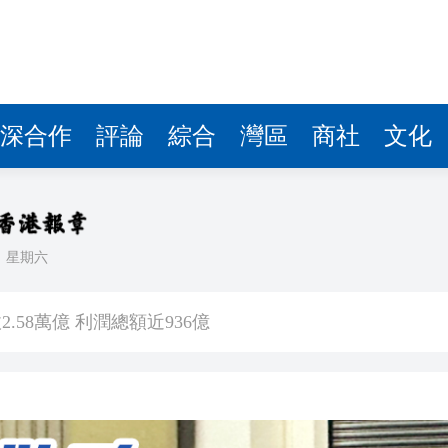
.58萬億 利潤總額近936億
讀新玩法
理黎智英求情 罪證如山豈能妄想輕判
災獨立委員會工作 李家超暫停3項公職委任
深合作
評論
綜合
灣區
商社
文化
據見證文儒沉香從傳統邁向現代
察團來瓊考察
日
星期六
費約18億元
.58萬億 利潤總額近936億
讀新玩法
理黎智英求情 罪證如山豈能妄想輕判
災獨立委員會工作 李家超暫停3項公職委任