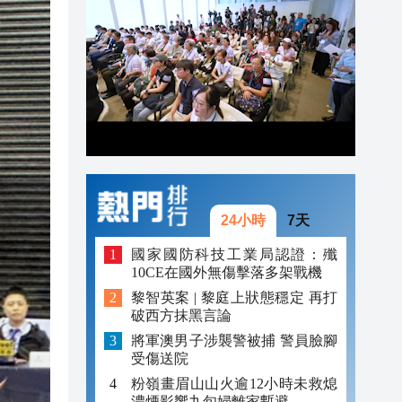
20:55
20:42
20:42
20:41
20:40
20:39
24小時
7天
國家國防科技工業局認證：殲
10CE在國外無傷擊落多架戰機
黎智英案 | 黎庭上狀態穩定 再打
破西方抹黑言論
將軍澳男子涉襲警被捕 警員臉腳
受傷送院
粉嶺畫眉山山火逾12小時未救熄
濃煙影響九旬婦離家暫避