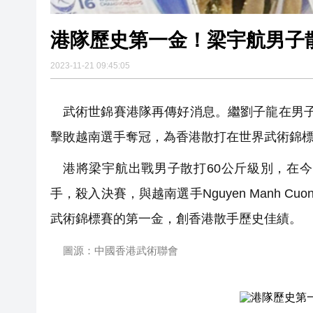
港隊歷史第一金！梁宇航男子散
2023-11-21 09:45:05
武術世錦賽港隊再傳好消息。繼劉子龍在男子
擊敗越南選手奪冠，為香港散打在世界武術錦
港將梁宇航出戰男子散打60公斤級別，在
手，殺入決賽，與越南選手Nguyen Manh 
武術錦標賽的第一金，創香港散手歷史佳績。
圖源：中國香港武術聯會