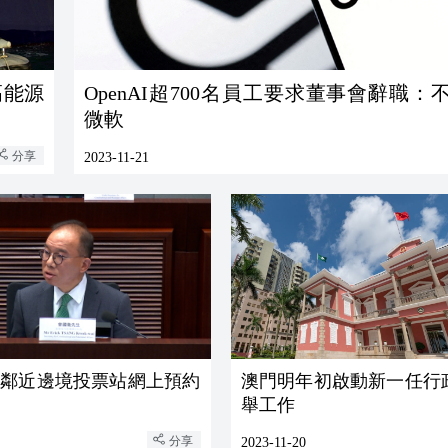
高能源
OpenAI超700名員工要求董事會辭職：
微軟
分享
2023-11-21
：鄰近邊境投票站網上預約
澳門明年初啟動新一任行
舉工作
分享
2023-11-20