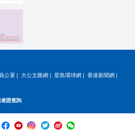
員公署
|
大公文匯網
|
星島環球網
|
香港新聞網
|
記者證查詢