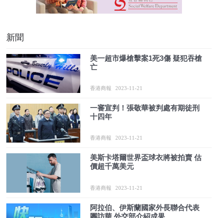
新聞
美一超市爆槍擊案1死3傷 疑犯吞槍
亡
香港商報
2023-11-21
一審宣判！張敬華被判處有期徒刑
十四年
香港商報
2023-11-21
美斯卡塔爾世界盃球衣將被拍賣 估
價超千萬美元
香港商報
2023-11-21
阿拉伯、伊斯蘭國家外長聯合代表
團訪華 外交部介紹成果