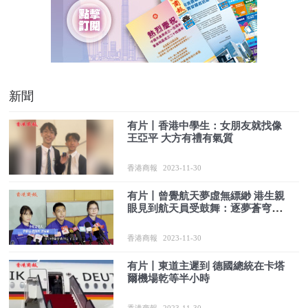
新聞
有片丨香港中學生：女朋友就找像
王亞平 大方有禮有氣質
香港商報
2023-11-30
有片丨曾覺航天夢虛無縹緲 港生親
眼見到航天員受鼓舞：逐夢蒼穹並
非不可實現
香港商報
2023-11-30
有片丨東道主遲到 德國總統在卡塔
爾機場乾等半小時