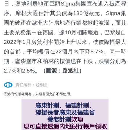
日，奧地利房地產巨頭Signa集團宣布進入破產程
序。摩根大通估計其負債為130億歐元。Signa集
團的破產在歐洲大陸房地產行業都掀起波瀾，而其
主要業務集中在德國。據10月相關報道，巴黎是自
2022年1月房貸利率開始上升以來，樓價降幅最大
的首都，平均樓價在22個月內下降5.7%。同一時
期，盧森堡市和柏林的樓價也在下跌，跌幅分別為
2.7%和2.5%。
（
圖源：路透社）
責任編輯：趙桐曲
香港商報版權所有，未經書面允許不得使用。