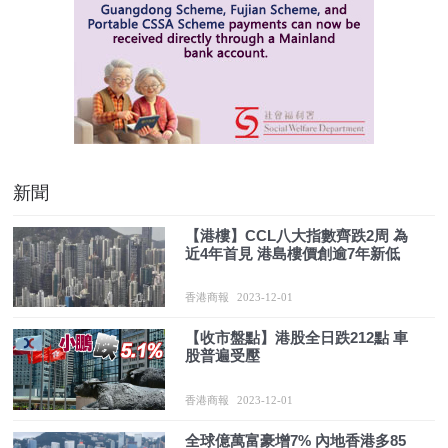
新聞
【港樓】CCL八大指數齊跌2周 為
近4年首見 港島樓價創逾7年新低
香港商報
2023-12-01
【收市盤點】港股全日跌212點 車
股普遍受壓
香港商報
2023-12-01
全球億萬富豪增7% 內地香港多85