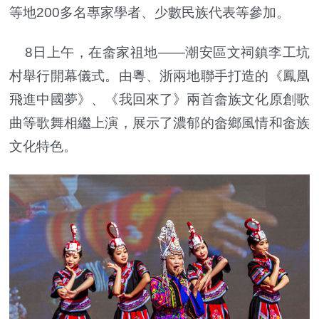
等地200多名專家學者、少數民族代表等參加。
8日上午，在畲家祖地——潮安區文祠鎮李工坑
村舉行開幕儀式。由粵、浙兩地聯手打造的《鳳凰
飛進中國夢》、《我回來了》兩首畲族文化原創歌
曲等歌舞相繼上演，展示了濃郁的畲鄉風情和畲族
文化特色。