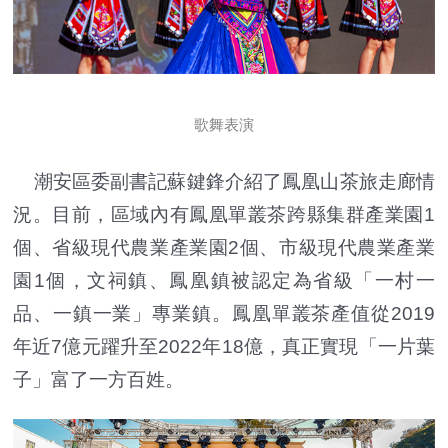
歌舞表演
潮安區委副書記蘇鍵鋒介紹了鳳凰山茶旅走廊情
況。目前，區域內有鳳凰單叢茶跨縣集群產業園1
個、省級現代農業產業園2個、市級現代農業產業
園1個，文祠鎮、鳳凰鎮被認定為省級「一村一
品、一鎮一業」專業鎮。鳳凰單叢茶產值從2019
年近7億元躍升至2022年18億，真正實現「一片葉
子」富了一方百姓。