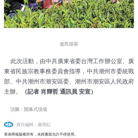
畲民採茶
此次活動，由中共廣東省委台灣工作辦公室、廣
東省民族宗教事務委員會指導，中共潮州市委統戰
部、中共潮州市潮安區委、潮州市潮安區人民政府
主辦。
（
記者 肖輝哲 通訊員 安宣
）
頂圖：開幕式現場
責任編輯：嚴燕紅
香港商報版權所有，未經書面允許不得使用。