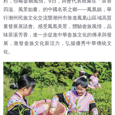
村，領略畲鄉風情。9日，與會代表相聚在「茶香
四溢、風景如畫」的中國名茶之鄉——鳳凰鎮，舉
行潮州民族文化交流暨潮州市推進鳳凰山區域高質
量發展座談會。感受鳳凰美景，體驗畲族風情，品
味茶湯芳香，進一步促進中華畲族文化的傳承與發
展，激發畲族文化新活力，弘揚優秀中華傳統文
化。