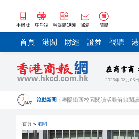
黎智英案｜吳良好：依法公正處
簡
騰出更多時間專注做好宏福苑火
手機版
客戶端
融媒體矩陣
郵箱
簡體
50餘位頂尖專家共話時代命題
首頁
港聞
財經
證券
視聽
港
海南澄邁文儒煥新升級 五組數
梁振英率港區全國政協委員考
2025年海南儋州以舊換新帶動消
山東26戶省屬國企去年合計營收2
2026年 08月06
瀋陽鐵西校園閱讀活動解鎖閱
滾動新聞：
黎智英案｜吳良好：依法公正處
騰出更多時間專注做好宏福苑火
首頁
港聞
>
50餘位頂尖專家共話時代命題