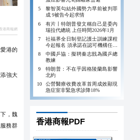
黎智英勾結外國勢力早前被判罪
成 9被告今起求情
有片丨特朗普發文稱自己是委內
香港商報網
瑞拉代總統 上任時間2026年1月
社福界全日制登記護士訓練課程
今起報名 須承諾在認可機構任職
國愛港的
至少三年
中國乒協：擬聘秦志戩為國乒總
教練
特朗普：不在乎因格陵蘭島影響
添強大
北約
公營醫療收費改革首周成效顯現
急症室非緊急求診降18%
下，魏
香港商報PDF
服務群