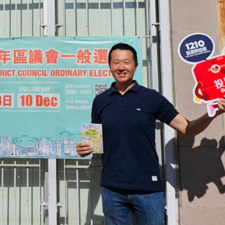
據見證文儒沉香從傳統邁向現代
察團來瓊考察
費約18億元
.58萬億 利潤總額近936億
讀新玩法