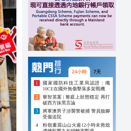
20:42
20:42
20:41
20:40
20:39
24小時
7天
國家國防科技工業局認證：殲
10CE在國外無傷擊落多架戰機
黎智英案 | 黎庭上狀態穩定 再打
破西方抹黑言論
將軍澳男子涉襲警被捕 警員臉腳
受傷送院
粉嶺畫眉山山火逾12小時未救熄
濃煙影響九旬婦離家暫避