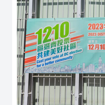
海南澄邁文儒煥新升級 五組數
梁振英率港區全國政協委員考
2025年海南儋州以舊換新帶動消
山東26戶省屬國企去年合計營收2
瀋陽鐵西校園閱讀活動解鎖閱