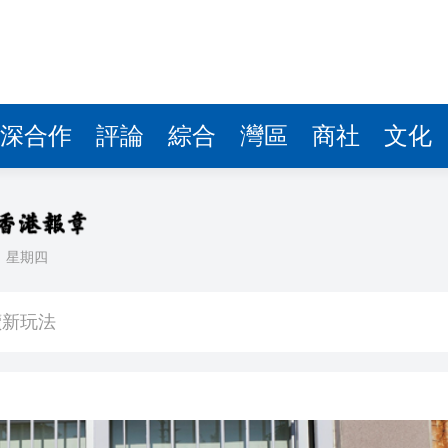
理黎智英求情 罪證如山豈能妄想輕判
災獨立委員會工作 特首暫停3項公職委任
深合作
評論
綜合
灣區
商社
文化
據見證文儒沉香從傳統邁向現代
察團來瓊考察
費約18億元
.58萬億 利潤總額近936億
日
星期四
讀新玩法
理黎智英求情 罪證如山豈能妄想輕判
災獨立委員會工作 特首暫停3項公職委任