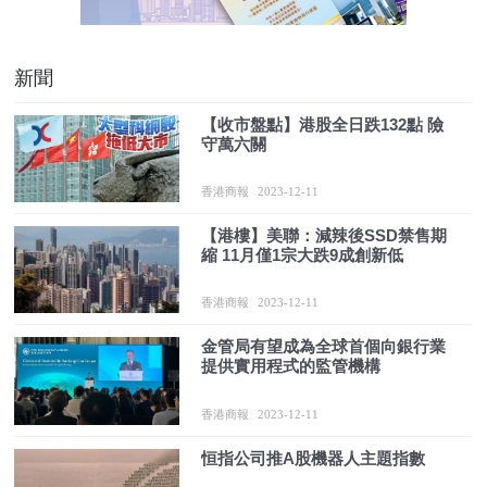
新聞
【收市盤點】港股全日跌132點 險
守萬六關
香港商報
2023-12-11
【港樓】美聯：減辣後SSD禁售期
縮 11月僅1宗大跌9成創新低
香港商報
2023-12-11
金管局有望成為全球首個向銀行業
提供實用程式的監管機構
香港商報
2023-12-11
恒指公司推A股機器人主題指數