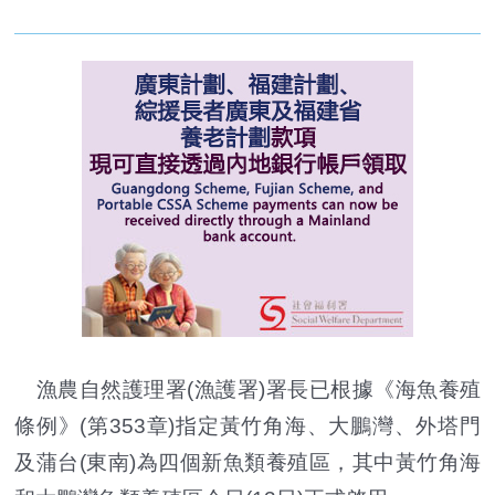
漁農自然護理署(漁護署)署長已根據《海魚養殖
條例》(第353章)指定黃竹角海、大鵬灣、外塔門
及蒲台(東南)為四個新魚類養殖區，其中黃竹角海