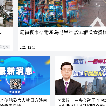
31
廟街夜市今開鑼 為期半年 設32個美食攤
分享
2023-12-15
日本使館發言人就日方涉南
李家超：中央金融工作會
論發表談話
持香港鞏固提升國際金融