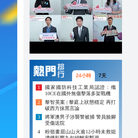
20:42
20:42
20:41
20:40
20:39
24小時
7天
國家國防科技工業局認證：殲
10CE在國外無傷擊落多架戰機
黎智英案 | 黎庭上狀態穩定 再打
破西方抹黑言論
將軍澳男子涉襲警被捕 警員臉腳
受傷送院
粉嶺畫眉山山火逾12小時未救熄
濃煙影響九旬婦離家暫避