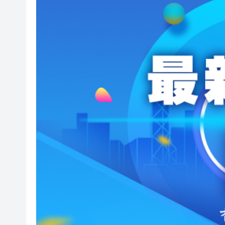
海南澄邁文儒煥新升級 五組數
梁振英率港區全國政協委員考
2025年海南儋州以舊換新帶動消
山東26戶省屬國企去年合計營收2
瀋陽鐵西校園閱讀活動解鎖閱