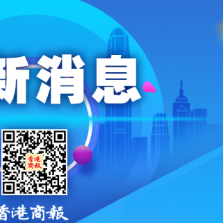
據見證文儒沉香從傳統邁向現代
察團來瓊考察
費約18億元
.58萬億 利潤總額近936億
讀新玩法