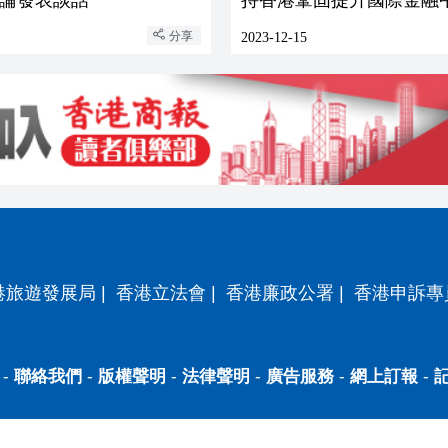
分享
2023-12-15
港旅遊發展局
|
香港立法會
|
香港廉政公署
|
香港申訴專
-
聯絡我們
-
版權聲明
-
法律聲明
-
廣告服務
-
網上訂報
-