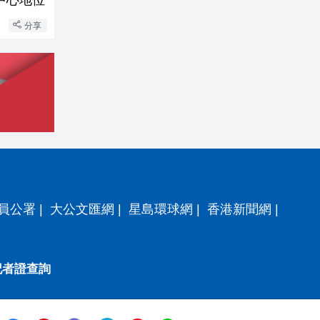
分享
員公署
|
大公文匯網
|
星島環球網
|
香港新聞網
|
記者證查詢