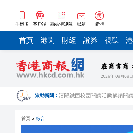
瀋陽鐵西校園閱讀活動解鎖閱
黎智英案｜吳良好：依法公正處
簡
騰出更多時間專注做好宏福苑火
手機版
客戶端
融媒體矩陣
郵箱
簡體
50餘位頂尖專家共話時代命題
首頁
港聞
財經
證券
視聽
港
海南澄邁文儒煥新升級 五組數
梁振英率港區全國政協委員考
2025年海南儋州以舊換新帶動消
2026年 08月08
山東26戶省屬國企去年合計營收2
瀋陽鐵西校園閱讀活動解鎖閱
滾動新聞：
黎智英案｜吳良好：依法公正處
首頁
綜合
>
騰出更多時間專注做好宏福苑火
50餘位頂尖專家共話時代命題