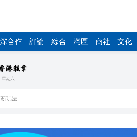
讀新玩法
理黎智英求情 罪證如山豈能妄想輕判
災獨立委員會工作 特首暫停3項公職委任
深合作
評論
綜合
灣區
商社
文化
據見證文儒沉香從傳統邁向現代
察團來瓊考察
費約18億元
日
星期六
.58萬億 利潤總額近936億
讀新玩法
理黎智英求情 罪證如山豈能妄想輕判
災獨立委員會工作 特首暫停3項公職委任