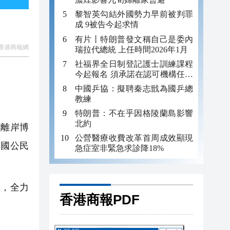
黎智英勾結外國勢力早前被判罪
成 9被告今起求情
有片丨特朗普發文稱自己是委內
香港商報網
瑞拉代總統 上任時間2026年1月
社福界全日制登記護士訓練課程
今起報名 須承諾在認可機構任職
至少三年
中國乒協：擬聘秦志戩為國乒總
教練
特朗普：不在乎因格陵蘭島影響
北約
家離岸博
公營醫療收費改革首周成效顯現
中國公民
急症室非緊急求診降18%
，全力
香港商報PDF