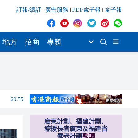
20:42
訂報/續訂
廣告服務
PDF電子報
電子報
|
|
|
20:42
20:41
地方
招商
專題
20:40
20:39
21:08
21:04
20:55
20:42
20:42
20:41