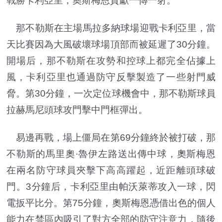
戰勝卡利亞里，奧斯梅恩貢獻一傳一射。
那不勒斯在主場馬拉多納球場迎戰卡利亞里，當
天比賽因為大風破壞球場頂部而被延遲了30分鐘。
開場后，那不勒斯在攻勢和控球上都完全佔據上
風，卡利亞里也通過防守反擊製造了一些射門威
脅。第30分鐘，一次定位球機會中，那不勒斯球員
拉赫馬尼頭球攻門擊中門框彈出。
易邊再戰，場上僵局在第69分鐘終於被打破，那
不勒斯的馬里奧·魯伊左路送出傳中球，奧斯梅恩
在兩名防守球員夾擊下高高躍起，近距離頭球破
門。3分鐘后，卡利亞里由帕沃萊蒂攻入一球，閃
電扳平比分。第75分鐘，奧斯梅恩憑借出色的個人
能力在禁區內吸引了對方全部的防守注意力，隨後