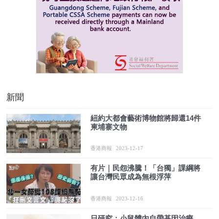
新聞
紐約大都會藝術博物館將歸還14件
柬埔寨文物
香港商報
2023-12-17
有片｜民怨沸騰！「台獨」課綱將
讓台灣民眾成為無根浮萍
香港商報
2023-12-16
日研究：小鼠體內自帶基因治療