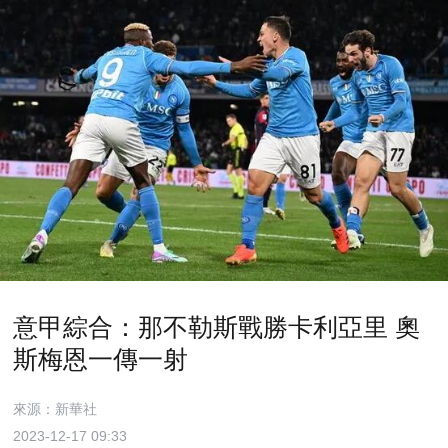
意甲綜合：那不勒斯戰勝卡利亞里 奧
斯梅恩一傳一射
來源：新華社
2023-12-17 09:33