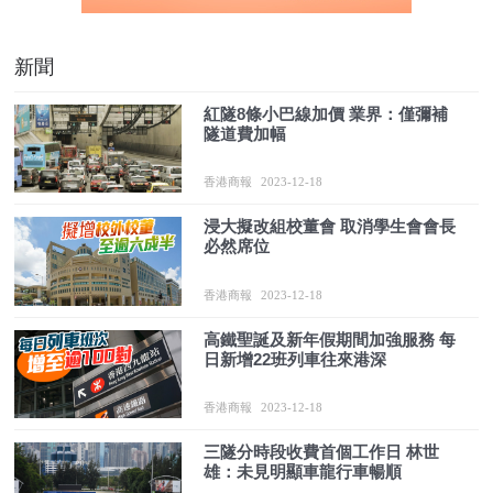
新聞
紅隧8條小巴線加價 業界：僅彌補
隧道費加幅
香港商報
2023-12-18
浸大擬改組校董會 取消學生會會長
必然席位
香港商報
2023-12-18
高鐵聖誕及新年假期間加強服務 每
日新增22班列車往來港深
香港商報
2023-12-18
三隧分時段收費首個工作日 林世
雄：未見明顯車龍行車暢順