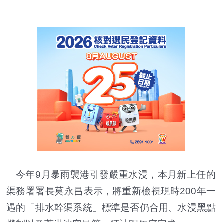
今年9月暴雨襲港引發嚴重水浸，本月新上任的
渠務署署長莫永昌表示，將重新檢視現時200年一
遇的「排水幹渠系統」標準是否仍合用、水浸黑點