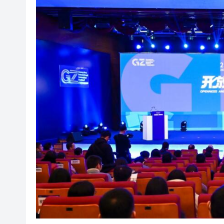
50餘位頂尖專家共話時代命題
海南澄邁文儒煥新升級 五組數
梁振英率港區全國政協委員考
2025年海南儋州以舊換新帶動消
山東26戶省屬國企去年合計營收2
瀋陽鐵西校園閱讀活動解鎖閱