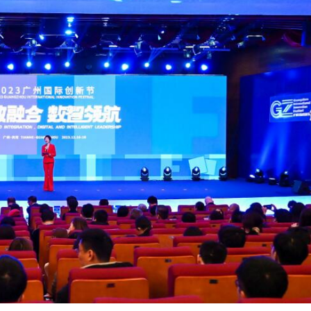
據見證文儒沉香從傳統邁向現代
察團來瓊考察
費約18億元
.58萬億 利潤總額近936億
讀新玩法