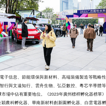
電子信息、節能環保與新材料、高端裝備製造等戰略性
智行與文遠知行、雲舟生物、弘亞數控、粵芯半導體等
市場中佔有重要地位。《2023年廣州標桿孵化器榜單
，金穎農科孵化器、華南新材料創新園孵化器、白雲電器