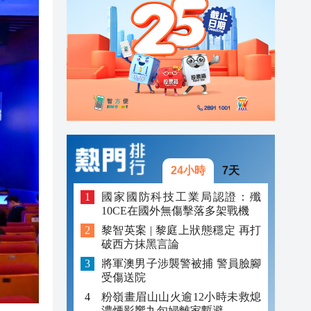
20:55
20:42
20:42
20:41
20:40
20:39
24小時
7天
國家國防科技工業局認證：殲
10CE在國外無傷擊落多架戰機
黎智英案 | 黎庭上狀態穩定 再打
破西方抹黑言論
將軍澳男子涉襲警被捕 警員臉腳
受傷送院
粉嶺畫眉山山火逾12小時未救熄
濃煙影響九旬婦離家暫避