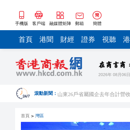
山東26戶省屬國企去年合計營收2
瀋陽鐵西校園閱讀活動解鎖閱
簡
黎智英案｜吳良好：依法公正處
手機版
客戶端
融媒體矩陣
郵箱
簡體
騰出更多時間專注做好宏福苑火
首頁
港聞
財經
證券
視聽
港
50餘位頂尖專家共話時代命題
海南澄邁文儒煥新升級 五組數
梁振英率港區全國政協委員考
2026年 08月06
2025年海南儋州以舊換新帶動消
山東26戶省屬國企去年合計營收2
滾動新聞：
瀋陽鐵西校園閱讀活動解鎖閱
首頁
灣區
>
黎智英案｜吳良好：依法公正處
騰出更多時間專注做好宏福苑火