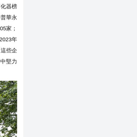
孵化器榜
和普華永
05家；
023年
，這些企
的中堅力