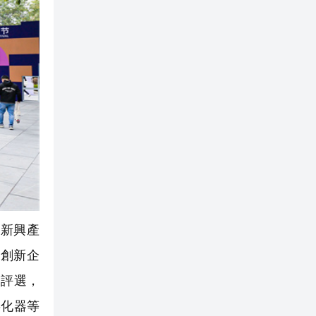
新興產
創新企
》評選，
孵化器等