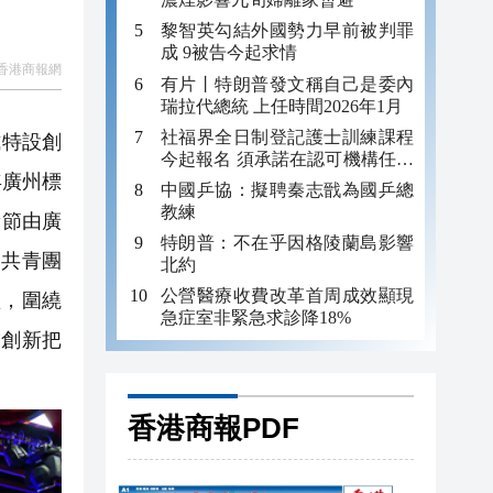
黎智英勾結外國勢力早前被判罪
成 9被告今起求情
香港商報網
有片丨特朗普發文稱自己是委內
瑞拉代總統 上任時間2026年1月
社福界全日制登記護士訓練課程
式特設創
今起報名 須承諾在認可機構任職
年廣州標
至少三年
中國乒協：擬聘秦志戩為國乒總
教練
新節由廣
特朗普：不在乎因格陵蘭島影響
、共青團
北約
公營醫療收費改革首周成效顯現
堂，圍繞
急症室非緊急求診降18%
技創新把
香港商報PDF