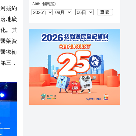
河簽約
心落地廣
化。其
醫藥資
有醫療衛
國第三，