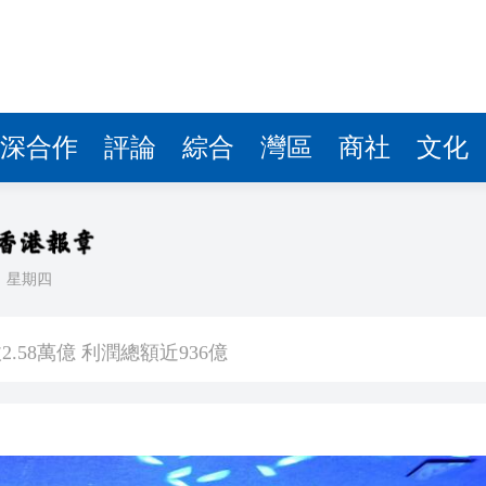
.58萬億 利潤總額近936億
讀新玩法
理黎智英求情 罪證如山豈能妄想輕判
災獨立委員會工作 特首暫停3項公職委任
深合作
評論
綜合
灣區
商社
文化
據見證文儒沉香從傳統邁向現代
察團來瓊考察
日
星期四
費約18億元
.58萬億 利潤總額近936億
讀新玩法
理黎智英求情 罪證如山豈能妄想輕判
災獨立委員會工作 特首暫停3項公職委任