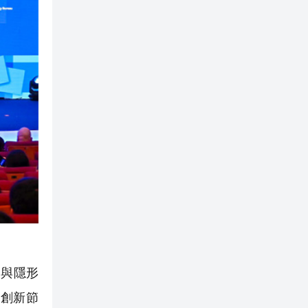
與隱形
創新節