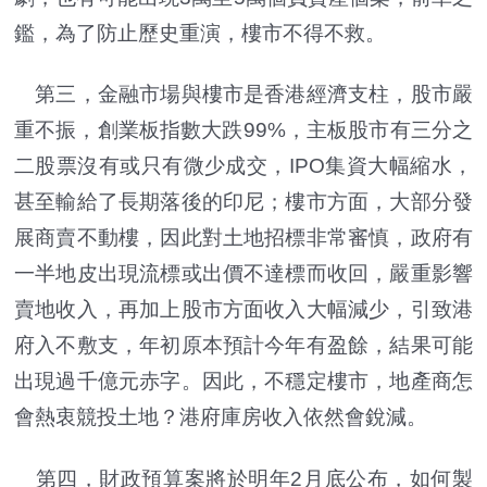
鑑，為了防止歷史重演，樓市不得不救。
第三，金融市場與樓市是香港經濟支柱，股市嚴
重不振，創業板指數大跌99%，主板股市有三分之
二股票沒有或只有微少成交，IPO集資大幅縮水，
甚至輸給了長期落後的印尼；樓市方面，大部分發
展商賣不動樓，因此對土地招標非常審慎，政府有
一半地皮出現流標或出價不達標而收回，嚴重影響
賣地收入，再加上股市方面收入大幅減少，引致港
府入不敷支，年初原本預計今年有盈餘，結果可能
出現過千億元赤字。因此，不穩定樓市，地產商怎
會熱衷競投土地？港府庫房收入依然會銳減。
第四，財政預算案將於明年2月底公布，如何製