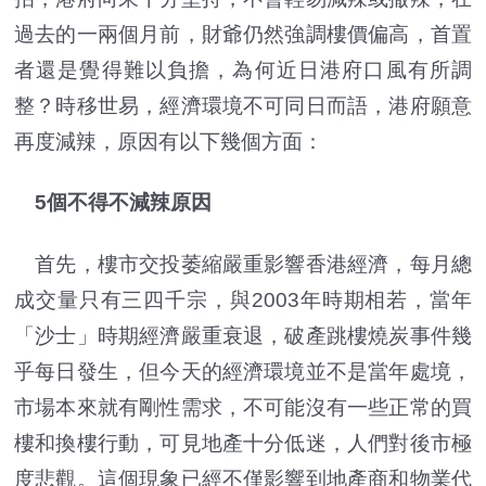
過去的一兩個月前，財爺仍然強調樓價偏高，首置
者還是覺得難以負擔，為何近日港府口風有所調
整？時移世易，經濟環境不可同日而語，港府願意
再度減辣，原因有以下幾個方面：
5個不得不減辣原因
首先，樓市交投萎縮嚴重影響香港經濟，每月總
成交量只有三四千宗，與2003年時期相若，當年
「沙士」時期經濟嚴重衰退，破產跳樓燒炭事件幾
乎每日發生，但今天的經濟環境並不是當年處境，
市場本來就有剛性需求，不可能沒有一些正常的買
樓和換樓行動，可見地產十分低迷，人們對後市極
度悲觀。這個現象已經不僅影響到地產商和物業代