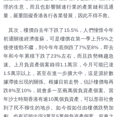
理的生意，而且也影響關連行業的產業鏈和流通
量，嚴重阻礙香港各行各業發展，因此不得不救。
其次，樓價自去年下跌了15.5%，人們憧憬今年
初通關後經濟復蘇，可是樓價在第一季上升5%之
後便後勁不繼，到今年年底倒跌了7%至8%，即去
年和今年累積下跌了23%左右，而且跌勢轉趨急
速。上月負資產個案錄得1.1萬宗，今月可能已達
1.5萬宗以上，甚至在進一步擴大中，這是源於數
據滯後出現的關係。根據目前走勢，估計樓價每再
跌8%至10%，就會多一至兩萬個負資產個案。當
年沙士時期香港有逾10萬個負資產，可以形容社會
到了民不聊生的地步。如今假如任由樓價跌勢加
劇，也有可能出現3萬至5萬個負資產個案，前車之