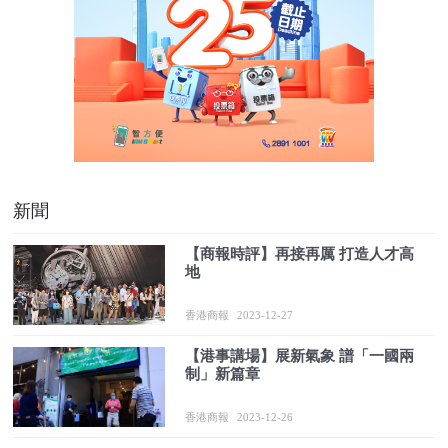
新聞
【商報時評】再接再厲 打造人才高
地
香港商報
2023-12-27
【港事講場】展新氣象 譜「一國兩
制」新篇章
香港商報
2023-12-26