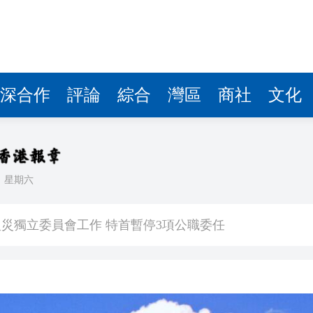
據見證文儒沉香從傳統邁向現代
察團來瓊考察
費約18億元
深合作
評論
綜合
灣區
商社
文化
.58萬億 利潤總額近936億
讀新玩法
理黎智英求情 罪證如山豈能妄想輕判
日
星期六
災獨立委員會工作 特首暫停3項公職委任
據見證文儒沉香從傳統邁向現代
察團來瓊考察
費約18億元