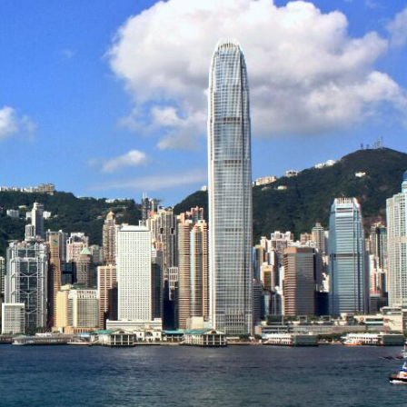
.58萬億 利潤總額近936億
讀新玩法
理黎智英求情 罪證如山豈能妄想輕判
災獨立委員會工作 特首暫停3項公職委任
據見證文儒沉香從傳統邁向現代
察團來瓊考察
費約18億元
.58萬億 利潤總額近936億
讀新玩法