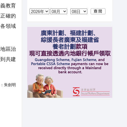
主義教育
立正確的
在各領域
地區治
身到共建
：
朱劍明