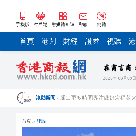
50餘位頂尖專家共話時代命題
海南澄邁文儒煥新升級 五組數
簡
梁振英率港區全國政協委員考
手機版
客戶端
融媒體矩陣
郵箱
簡體
2025年海南儋州以舊換新帶動消
首頁
港聞
財經
證券
視聽
港
山東26戶省屬國企去年合計營收2
瀋陽鐵西校園閱讀活動解鎖閱
黎智英案｜吳良好：依法公正處
2026年 08月08
騰出更多時間專注做好宏福苑火
50餘位頂尖專家共話時代命題
滾動新聞：
海南澄邁文儒煥新升級 五組數
首頁
評論
>
梁振英率港區全國政協委員考
2025年海南儋州以舊換新帶動消