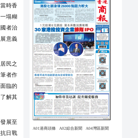
，當時香
一塌糊
愛國者治
發展意義
居民之
，筆者作
中面臨的
、了解其
發展至
抗日戰