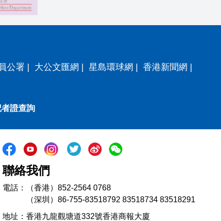
員公署
|
大公文匯網
|
星島環球網
|
香港新聞網
|
記者證查詢
聯絡我們
電話：（香港）852-2564 0768
（深圳）86-755-83518792 83518734 83518291
地址：香港九龍觀塘道332號香港商報大廈