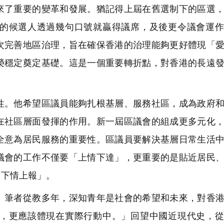
來了重要的變革和發展。猶記得上屆在舊選制下的區選
的候選人透過幾句口號就贏得議席，及後更令議會運作
次完善地區治理，旨在確保香港的治理能夠更好體現「
榮穩定奠定基礎。這是一個重要轉折點，對香港的長遠
。他希望區議員能夠扎根基層、服務社區，成為政府和
在社區層面發揮的作用。新一屆區議會的組成更多元化
全意為居民服務的重要性。區議員要解決基層日常生活
議會的工作不僅要「上情下達」，更重要的是貼近居民
「下情上報」。
筆者從教多年，深知青年是社會的希望和未來，對香港
，更應該體現在實際行動中。」回望中國近現代史，從