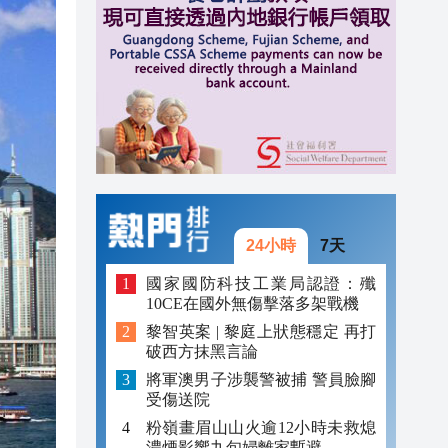
20:40
20:39
21:08
21:04
20:55
20:42
24小時
7天
20:42
國家國防科技工業局認證：殲
10CE在國外無傷擊落多架戰機
20:41
黎智英案 | 黎庭上狀態穩定 再打
破西方抹黑言論
20:40
將軍澳男子涉襲警被捕 警員臉腳
20:39
受傷送院
粉嶺畫眉山山火逾12小時未救熄
濃煙影響九旬婦離家暫避