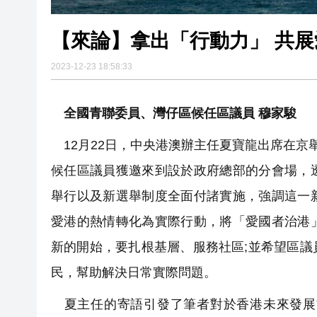
【來論】拿出「行動力」 共
2023-12-23 18:58:33
全國青聯委員、灣仔區候任區議員 穆家駿
12月22日，中央港澳辦主任夏寶龍出席在京
候任區議員獲邀來到設於政府總部的分會場，
舉行以及新選舉制度全面付諸實施，強調這一
愛港的熱情轉化為實際行動，將「愛國者治港
新的開始，要扎根基層、服務社區;並希望區
民，幫助解決日常實際問題。
夏主任的寄語引發了筆者對於香港未來發展