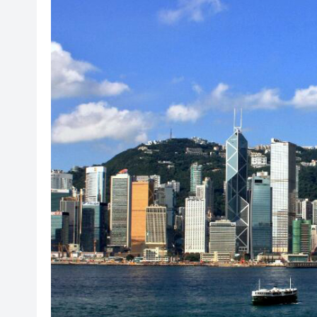
山東26戶省屬國企去年合計營收2
瀋陽鐵西校園閱讀活動解鎖閱
黎智英案｜吳良好：依法公正處
騰出更多時間專注做好宏福苑火
50餘位頂尖專家共話時代命題
海南澄邁文儒煥新升級 五組數
梁振英率港區全國政協委員考
2025年海南儋州以舊換新帶動消
山東26戶省屬國企去年合計營收2
瀋陽鐵西校園閱讀活動解鎖閱