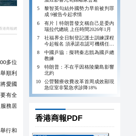
黎智英勾結外國勢力早前被判罪
成 9被告今起求情
有片丨特朗普發文稱自己是委內
香港商報網
瑞拉代總統 上任時間2026年1月
社福界全日制登記護士訓練課程
今起報名 須承諾在認可機構任職
至少三年
中國乒協：擬聘秦志戩為國乒總
教練
00多位
特朗普：不在乎因格陵蘭島影響
選舉順利
北約
公營醫療收費改革首周成效顯現
籲將愛國
急症室非緊急求診降18%
會要有全
意服務居
香港商報PDF
舉行和