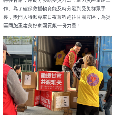
轉往甘肅，用於分發給受災群眾，助力災區重建工
作。為了確保救援物資能及時分發到受災群眾手
裏，獎門人特派專車日夜兼程趕往甘肅震區，為災
區同胞重建美好家園貢獻一份力量！