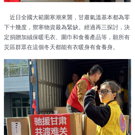
近日全國大範圍寒潮來襲，甘肅氣溫基本都為零
下十幾度，禦寒物資最為緊缺。經過再三探討，決
定捐贈加絨保暖毛衣、圍巾和食養產品等，願所有
災區群眾在這個冬天都能有衣暖身有食養身。