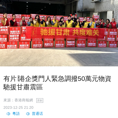
有片∣港企獎門人緊急調撥50萬元物資
馳援甘肅震區
來源：香港商報網
原創
2023-12-25 21:20