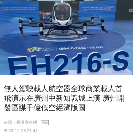
無人駕駛載人航空器全球商業載人首
飛演示在廣州中新知識城上演 廣州開
發區謀千億低空經濟版圖
來源：香港商報網
原創
2023-12-28 21:47