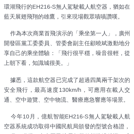
環湖飛行的EH216-S無人駕駛載人航空器，猶如在
藍天展翅飛翔的雄鷹，引來現場觀眾嘖嘖讚嘆。
作為本次商業首飛演示的「乘坐第一人」，廣州
開發區黨工委委員、管委會副主任顧曉斌激動地分
享自己的乘坐體驗：「飛行很平穩，噪音很輕，從
上朝下看，知識城很美。」
據悉，這款航空器已完成了超過四萬兩千架次的
安全飛行，最高速度130km/h，可應用在載人交
通、空中遊覽、空中物流、醫療應急響應等場景。
今年10月，億航智能EH216-S無人駕駛載人航
空器系統成功取得中國民航局頒發的型號合格證，