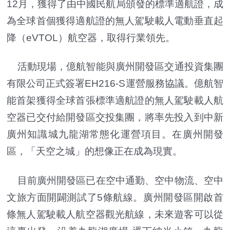
12月，獲得了由中國民航局頒發的標準適航證，成
為全球首個獲得適航證的無人駕駛載人電動垂直起
降（eVTOL）航空器，取得行業領先。
活動現場，億航智能與廣州開發區交通投資集團
有限公司正式簽署EH216-S運營服務協議。億航智
能首架獲得全球首張標準適航證的無人駕駛載人航
空器已交付給開發區交投集團，將率先投入到中新
廣州知識城九龍湖常態化運營項目。在廣州開發
區，「天空之城」的想像正在成為現實。
目前廣州開發區已在空中通勤、空中物流、空中
文旅方面開闢測試了5條航線。廣州開發區開啟首
條無人駕駛載人航空器觀光航線，未來遊客可以從