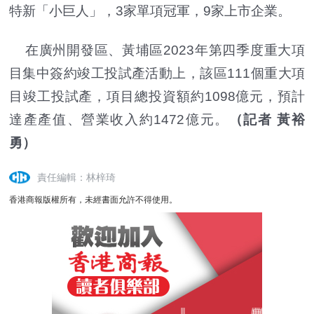
特新「小巨人」，3家單項冠軍，9家上市企業。
在廣州開發區、黃埔區2023年第四季度重大項
目集中簽約竣工投試產活動上，該區111個重大項
目竣工投試產，項目總投資額約1098億元，預計
達產產值、營業收入約1472億元。
（記者 黃裕
勇）
責任編輯：林梓琦
香港商報版權所有，未經書面允許不得使用。