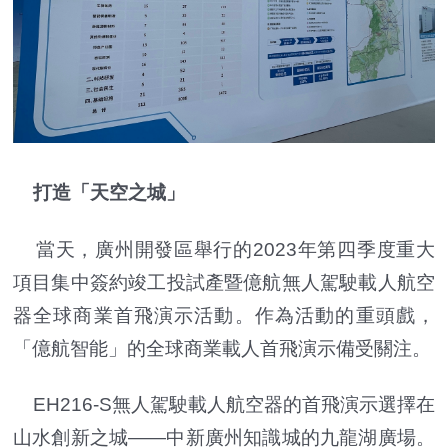
打造「天空之城」
當天，廣州開發區舉行的2023年第四季度重大
項目集中簽約竣工投試產暨億航無人駕駛載人航空
器全球商業首飛演示活動。作為活動的重頭戲，
「億航智能」的全球商業載人首飛演示備受關注。
EH216-S無人駕駛載人航空器的首飛演示選擇在
山水創新之城——中新廣州知識城的九龍湖廣場。