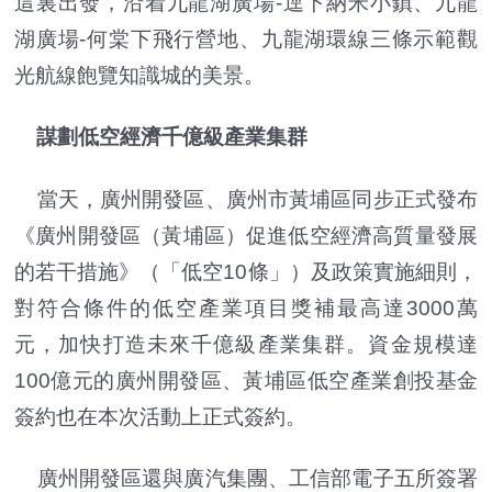
這裏出發，沿着九龍湖廣場-逕下納米小鎮、九龍
湖廣場-何棠下飛行營地、九龍湖環線三條示範觀
光航線飽覽知識城的美景。
謀劃低空經濟千億級產業集群
當天，廣州開發區、廣州市黃埔區同步正式發布
《廣州開發區（黃埔區）促進低空經濟高質量發展
的若干措施》（「低空10條」）及政策實施細則，
對符合條件的低空產業項目獎補最高達3000萬
元，加快打造未來千億級產業集群。資金規模達
100億元的廣州開發區、黃埔區低空產業創投基金
簽約也在本次活動上正式簽約。
廣州開發區還與廣汽集團、工信部電子五所簽署