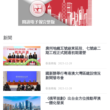
新聞
廣州地鐵五號線東延段、七號線二
期工程正式開通初期運營
香港商報
2023-12-28
國新辦舉行粵港澳大灣區建設情況
新聞發布會
香港商報
2023-12-28
《橫琴規劃》出台全方位推動琴澳
一體化發展