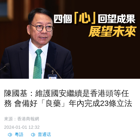
陳國基：維護國安繼續是香港頭等任
務 會備好「良藥」年內完成23條立法
來源：香港商報網
2024-01-01 12:32