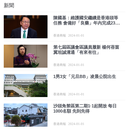
新聞
陳國基：維護國安繼續是香港頭等
任務 會備好「良藥」年內完成23條
立法
香港商報
2024-01-01
第七屆區議會區議員履新 楊何蓓茵
冀坦誠溝通「有來有往」
香港商報
2024-01-01
1男3女「元旦BB」凌晨公院出生
香港商報
2024-01-01
沙頭角禁區第二期1·1起開放 每日
1000名額 先到先得
香港商報
2024-01-01