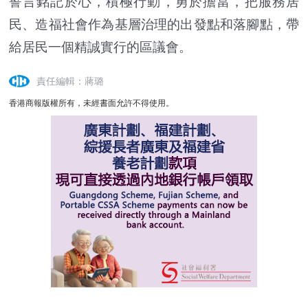
誓言銘記於心，積極行動，勇於擔當，把服務居
民、造福社會作為基層治理的出發點和落腳點，帶
給居民一個精誠實行的區議會。
責任編輯：蔣璐
香港商報版權所有，未經書面允許不得使用。