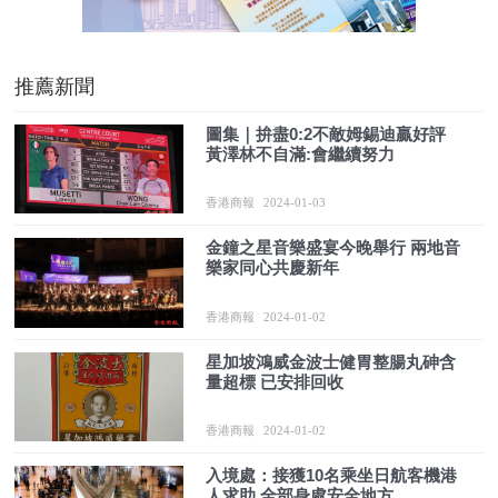
推薦新聞
圖集｜拚盡0:2不敵姆錫迪贏好評
黃澤林不自滿:會繼續努力
香港商報
2024-01-03
金鐘之星音樂盛宴今晚舉行 兩地音
樂家同心共慶新年
香港商報
2024-01-02
星加坡鴻威金波士健胃整腸丸砷含
量超標 已安排回收
香港商報
2024-01-02
入境處：接獲10名乘坐日航客機港
人求助 全部身處安全地方