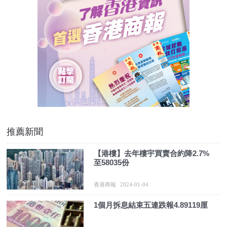
推薦新聞
【港樓】去年樓宇買賣合約降2.7%
至58035份
香港商報
2024-01-04
1個月拆息結束五連跌報4.89119厘