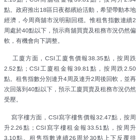
點。政府推出18區日夜都繽紛活動，希望帶動本地
經濟，今周商舖市況明顯回穩。惟租售指數連續2
周處於40點以下，預示商舖買賣及租務市況仍然偏
軟，有機會向下調整。
工廈方面，CSI工廈售價報38.35點，按周跌
2.52點；CSI工廈租金報39.81點，按周跌2.50
點。租售指數分別連升4周及連升2周後回軟，並再
次回落到40點以下，預示工廈買賣及租務市況仍然
受壓。
寫字樓方面，CSI寫字樓售價報32.47點，按周
升2.26點；CSI寫字樓租金報33.51點，按周升
3.10點。租售指數連續26周於30點上下反覆徘