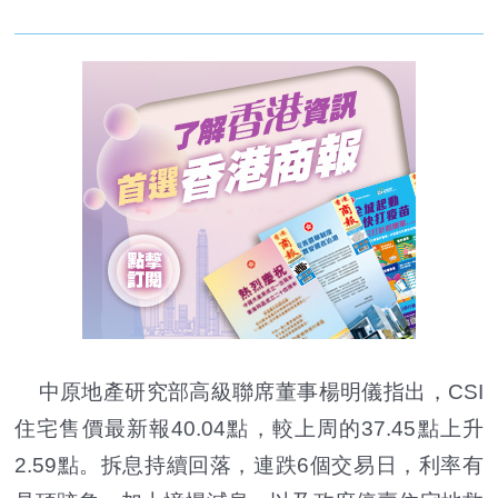
中原地產研究部高級聯席董事楊明儀指出，CSI
住宅售價最新報40.04點，較上周的37.45點上升
2.59點。拆息持續回落，連跌6個交易日，利率有