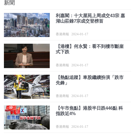
新聞
利嘉閣：十大屋苑上周成交43宗 嘉
湖山莊錄7宗成交登榜首
香港商報
2024-01-17
【港樓】何永賢：看不到樓市斷崖
式下跌
香港商報
2024-01-17
【熱點追蹤】車股繼續扮演「跌市
先鋒」
香港商報
2024-01-17
【午市焦點】港股半日跌446點 科
指跌近4%
香港商報
2024-01-17