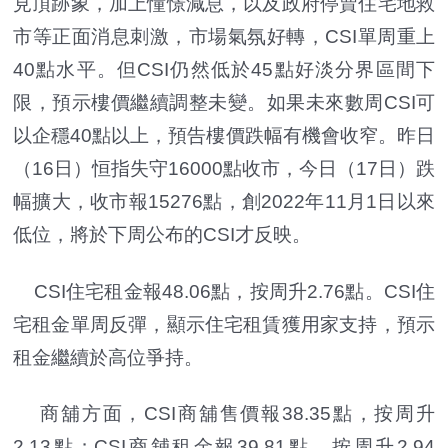
見頂跡象，加上憧憬減息，以及政府停賣住宅地救
市等正面消息刺激，市場氣氛好轉，CSI單周重上
40點水平。但CSI仍然低於45點好淡分界區間下
限，預示樓價繼續調整未變。如果未來數周CSI可
以企穩40點以上，預告樓價跌幅有機會收窄。昨日
（16日）恒指失守16000點收市，今日（17日）跌
幅擴大，收市報15276點，創2022年11月1日以來
低位，將於下周公布的CSI才反映。
CSI住宅租金報48.06點，按周升2.76點。CSI住
宅租金單周反彈，顯示住宅租賃獲用家支持，預示
租金繼續於高位爭持。
商舖方面，CSI商舖售價報38.35點，按周升
2.13點；CSI商舖租金報39.81點，按周升2.94