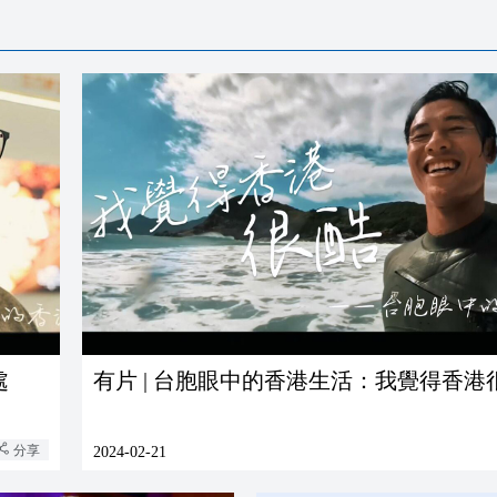
處
有片 | 台胞眼中的香港生活：我覺得香港
分享
2024-02-21