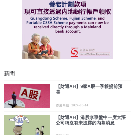
新聞
【財通AH】9家A股一季報提前預
喜
香港商報
2024-03-14
【財通AH】港股李寧盤中一度大漲
公司稱沒有未披露的內幕消息