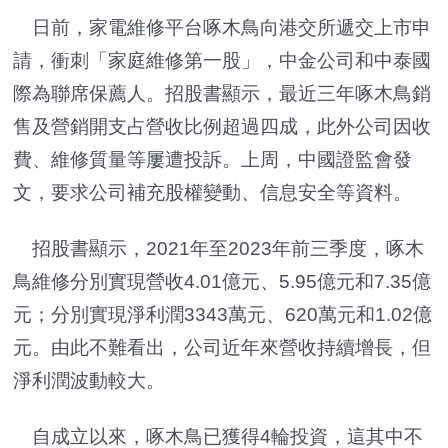
日前，家電維修平台啄木鳥向港交所遞交上市申
請，衝刺「家庭維修第一股」，中金公司和中泰國
際為聯席保薦人。招股書顯示，最近三年啄木鳥銷
售及營銷開支占營收比例超過四成，此外公司因收
費、維修質量等屢遭投訴。上周，中國證監會發
文，要求公司補充股權變動、信息安全等資料。
招股書顯示，2021年至2023年前三季度，啄木
鳥維修分別實現營收4.01億元、5.95億元和7.35億
元；分別實現淨利潤3343萬元、620萬元和1.02億
元。由此不難看出，公司近年來營收持續增長，但
淨利潤波動較大。
自成立以來，啄木鳥已獲得4輪投資，這其中不