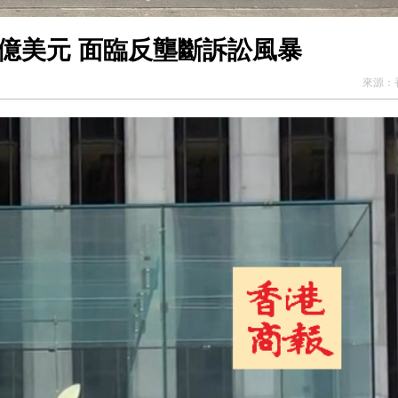
0億美元 面臨反壟斷訴訟風暴
來源：