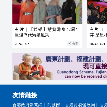
有片｜【娛樂】慧妍雅集42周年
有片 
重溫歷代港姐風采
芬·星星
分享
2024-03-21
2024-03-21
友情鏈接
香港政府新聞網
|
商務部
|
香港貿易發展局
|
香