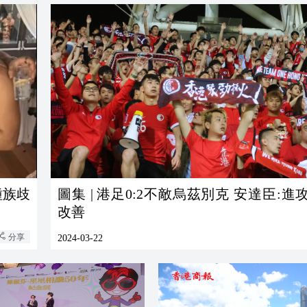
種族歧
圖集 | 港足0:2不敵烏茲別克 安達臣:進
改善
分享
2024-03-22