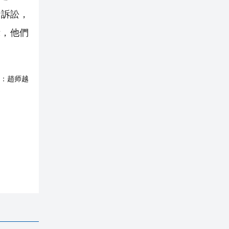
斷訴訟，
示，他們
：
趙师越