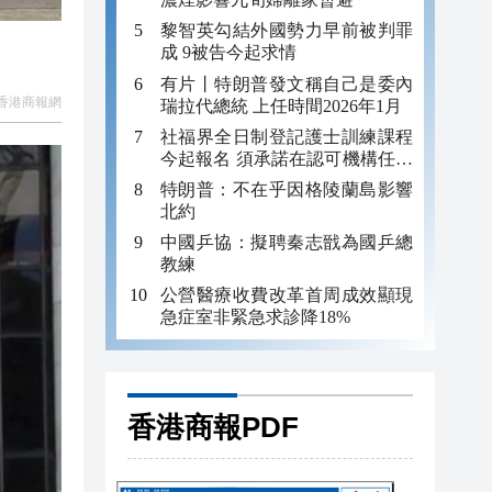
黎智英勾結外國勢力早前被判罪
成 9被告今起求情
有片丨特朗普發文稱自己是委內
香港商報網
瑞拉代總統 上任時間2026年1月
社福界全日制登記護士訓練課程
今起報名 須承諾在認可機構任職
至少三年
特朗普：不在乎因格陵蘭島影響
北約
中國乒協：擬聘秦志戩為國乒總
教練
公營醫療收費改革首周成效顯現
急症室非緊急求診降18%
香港商報PDF