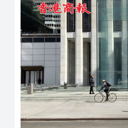
瀋陽鐵西校園閱讀活動解鎖閱
閩粵贛三地漢樂藝術家齊聚深
黎智英案｜吳良好：依法公正處
50餘位頂尖專家共話時代命題
海南澄邁文儒煥新升級 五組數
梁振英率港區全國政協委員考
2025年海南儋州以舊換新帶動消
山東26戶省屬國企去年合計營收2
瀋陽鐵西校園閱讀活動解鎖閱
閩粵贛三地漢樂藝術家齊聚深