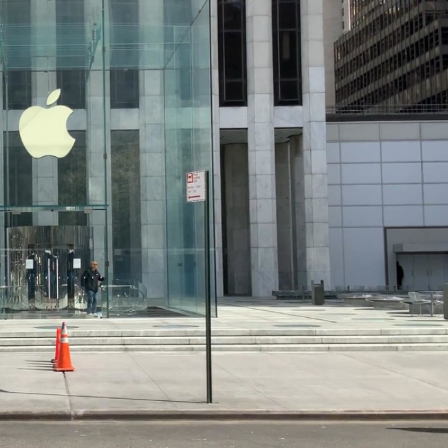
讀新玩法
圳，共奏客家文化傳承新篇章
理黎智英求情 罪證如山豈能妄想輕判
據見證文儒沉香從傳統邁向現代
察團來瓊考察
費約18億元
.58萬億 利潤總額近936億
讀新玩法
圳，共奏客家文化傳承新篇章