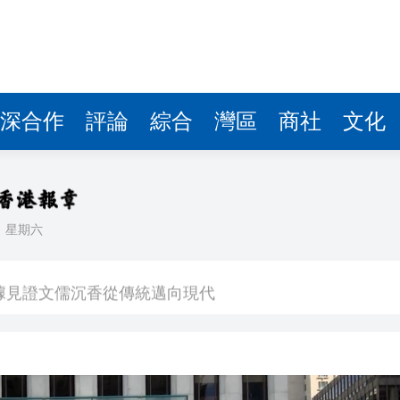
據見證文儒沉香從傳統邁向現代
察團來瓊考察
費約18億元
.58萬億 利潤總額近936億
深合作
評論
綜合
灣區
商社
文化
讀新玩法
圳，共奏客家文化傳承新篇章
理黎智英求情 罪證如山豈能妄想輕判
日
星期六
據見證文儒沉香從傳統邁向現代
察團來瓊考察
費約18億元
.58萬億 利潤總額近936億