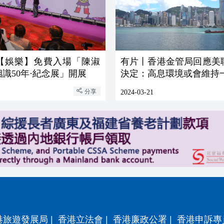
︳【娛樂】免費入場「陳淑
有片丨香港金管局回應美
相識50年·紀念展」開展
決定：高息環境或會維持
分享
2024-03-21
港旅遊發展局
|
香港立法會
|
香港廉政公署
|
香港申訴專