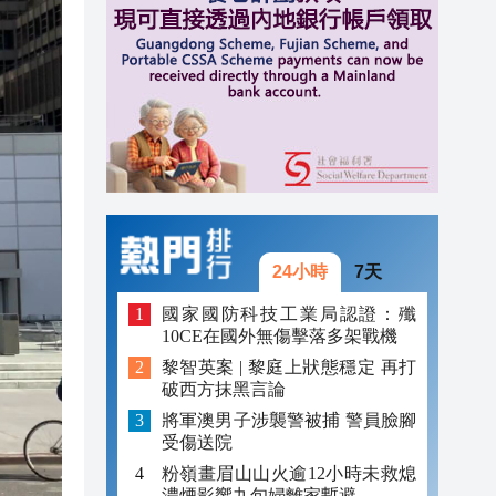
20:39
20:34
21:08
20:55
20:42
20:42
24小時
7天
20:41
國家國防科技工業局認證：殲
10CE在國外無傷擊落多架戰機
20:40
黎智英案 | 黎庭上狀態穩定 再打
破西方抹黑言論
20:39
將軍澳男子涉襲警被捕 警員臉腳
20:34
受傷送院
粉嶺畫眉山山火逾12小時未救熄
濃煙影響九旬婦離家暫避