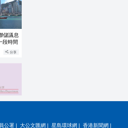
聯儲議息
一段時間
分享
員公署
|
大公文匯網
|
星島環球網
|
香港新聞網
|