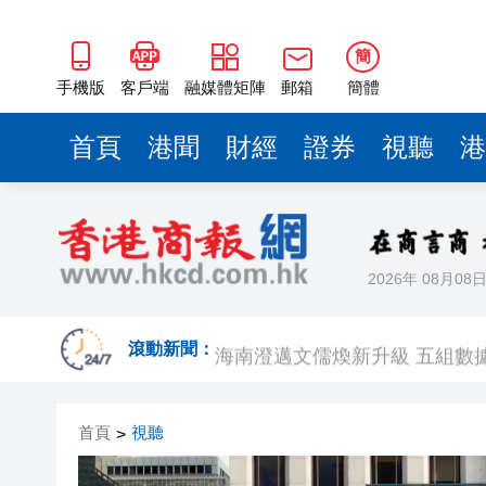
海南澄邁文儒煥新升級 五組數
梁振英率港區全國政協委員考
簡
2025年海南儋州以舊換新帶動消
手機版
客戶端
融媒體矩陣
郵箱
簡體
山東26戶省屬國企去年合計營收2
首頁
港聞
財經
證券
視聽
港
瀋陽鐵西校園閱讀活動解鎖閱
閩粵贛三地漢樂藝術家齊聚深
黎智英案｜吳良好：依法公正處
2026年 08月08
50餘位頂尖專家共話時代命題
海南澄邁文儒煥新升級 五組數
滾動新聞：
梁振英率港區全國政協委員考
首頁
視聽
>
2025年海南儋州以舊換新帶動消
山東26戶省屬國企去年合計營收2