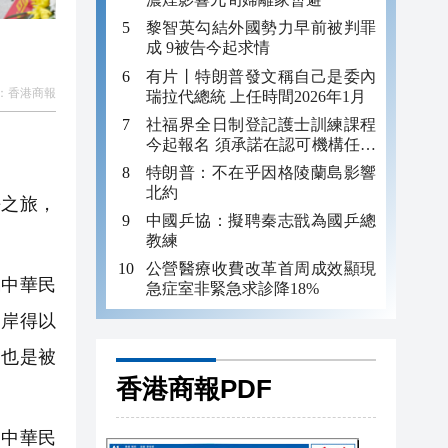
黎智英勾結外國勢力早前被判罪
成 9被告今起求情
有片丨特朗普發文稱自己是委內
：
香港商報
瑞拉代總統 上任時間2026年1月
社福界全日制登記護士訓練課程
今起報名 須承諾在認可機構任職
至少三年
特朗普：不在乎因格陵蘭島影響
北約
之旅，
中國乒協：擬聘秦志戩為國乒總
教練
公營醫療收費改革首周成效顯現
中華民
急症室非緊急求診降18%
兩岸得以
，也是被
香港商報PDF
中華民