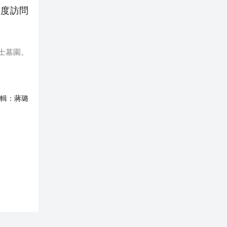
再度訪問
士墓園。
輯：
蔣璐