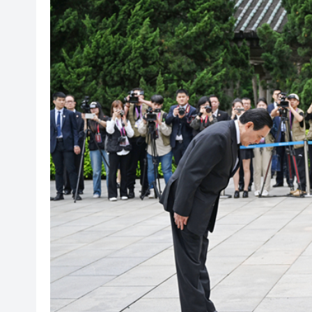
海南澄邁文儒煥新升級 五組數
梁振英率港區全國政協委員考
2025年海南儋州以舊換新帶動消
山東26戶省屬國企去年合計營收2
瀋陽鐵西校園閱讀活動解鎖閱
閩粵贛三地漢樂藝術家齊聚深