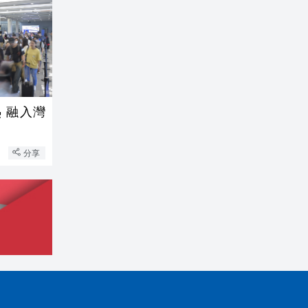
 融入灣
分享