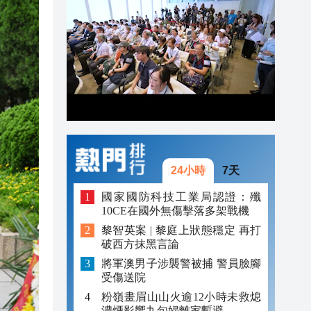
20:42
20:42
20:41
20:40
20:39
20:34
24小時
7天
國家國防科技工業局認證：殲
10CE在國外無傷擊落多架戰機
黎智英案 | 黎庭上狀態穩定 再打
破西方抹黑言論
將軍澳男子涉襲警被捕 警員臉腳
受傷送院
粉嶺畫眉山山火逾12小時未救熄
濃煙影響九旬婦離家暫避