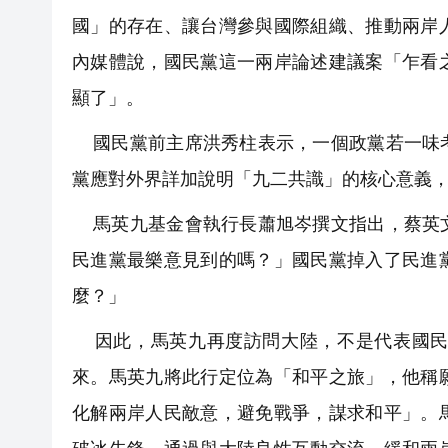
國」的存在、讓台灣參與國際組織、推動兩岸
內媒體說，國民黨這一兩岸論述建議案「乍看
顯了」。
國民黨前主席洪秀柱表示，一個政黨若一味考
黨應對外界詳加說明「九二共識」的核心意義
馬英九基金會執行長蕭旭岑撰文指出，蔡英文
民進黨最樂意見到的嗎？」國民黨掉入了民進
麼？」
因此，馬英九再度訪問大陸，不是代表國民
來。馬英九將此行定位為「和平之旅」，他稱
化解兩岸人民敵意，避免戰爭，謀求和平」。