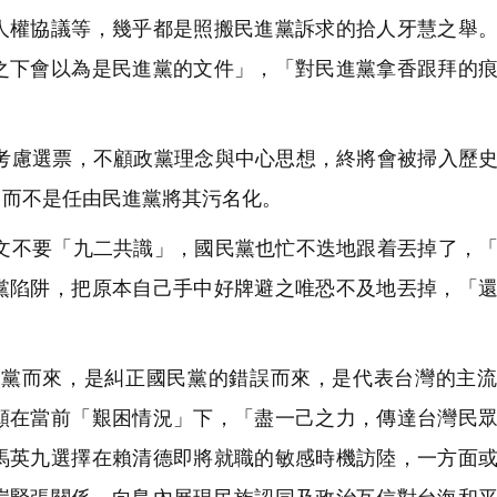
人權協議等，幾乎都是照搬民進黨訴求的拾人牙慧之舉
之下會以為是民進黨的文件」，「對民進黨拿香跟拜的
慮選票，不顧政黨理念與中心思想，終將會被掃入歷史
，而不是任由民進黨將其污名化。
不要「九二共識」，國民黨也忙不迭地跟着丟掉了，「
黨陷阱，把原本自己手中好牌避之唯恐不及地丟掉，「
黨而來，是糾正國民黨的錯誤而來，是代表台灣的主流
願在當前「艱困情況」下，「盡一己之力，傳達台灣民
馬英九選擇在賴清德即將就職的敏感時機訪陸，一方面