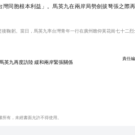
台灣同胞根本利益」。馬英九在兩岸局勢劍拔弩張之際
籃後鞠躬。當日，馬英九率台灣青年一行在廣州瞻仰黃花崗七十二烈
責任編
權所有，未經書面允許不得使用。