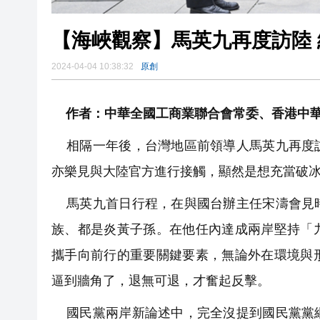
【海峽觀察】馬英九再度訪陸
2024-04-04 10:38:32
原創
作者：中華全國工商業聯合會常委、香港中華
相隔一年後，台灣地區前領導人馬英九再度訪
亦樂見與大陸官方進行接觸，顯然是想充當破
馬英九首日行程，在與國台辦主任宋濤會見時
族、都是炎黃子孫。在他任內達成兩岸堅持「
攜手向前行的重要關鍵要素，無論外在環境與
逼到牆角了，退無可退，才奮起反擊。
國民黨兩岸新論述中，完全沒提到國民黨黨綱