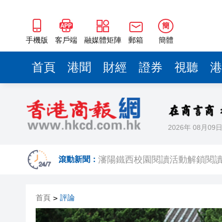
瀋陽鐵西校園閱讀活動解鎖閱
閩粵贛三地漢樂藝術家齊聚深
簡
黎智英案｜吳良好：依法公正處
手機版
客戶端
融媒體矩陣
郵箱
簡體
50餘位頂尖專家共話時代命題
首頁
港聞
財經
證券
視聽
港
海南澄邁文儒煥新升級 五組數
梁振英率港區全國政協委員考
2025年海南儋州以舊換新帶動消
2026年 08月09
山東26戶省屬國企去年合計營收2
瀋陽鐵西校園閱讀活動解鎖閱
滾動新聞：
閩粵贛三地漢樂藝術家齊聚深
首頁
評論
>
黎智英案｜吳良好：依法公正處
50餘位頂尖專家共話時代命題