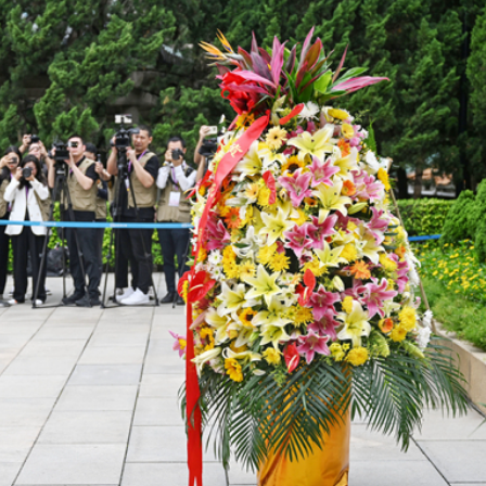
據見證文儒沉香從傳統邁向現代
察團來瓊考察
費約18億元
.58萬億 利潤總額近936億
讀新玩法
圳，共奏客家文化傳承新篇章