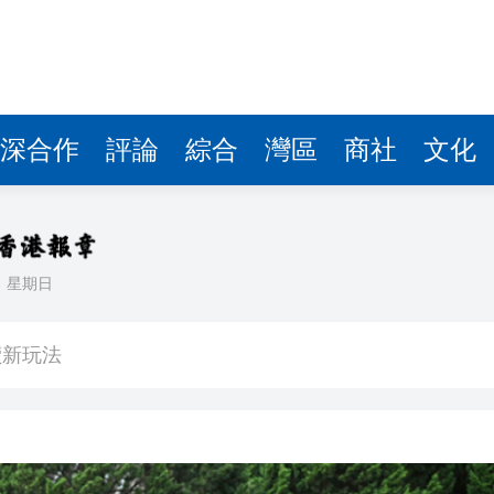
讀新玩法
圳，共奏客家文化傳承新篇章
理黎智英求情 罪證如山豈能妄想輕判
深合作
評論
綜合
灣區
商社
文化
據見證文儒沉香從傳統邁向現代
察團來瓊考察
費約18億元
日
星期日
.58萬億 利潤總額近936億
讀新玩法
圳，共奏客家文化傳承新篇章
理黎智英求情 罪證如山豈能妄想輕判