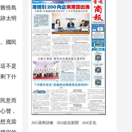
。難怪島
痕跡太明
。國民
這不是
還剩下什
民意而
眾心聲，
或想充當