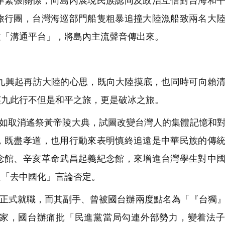
岸緊張關係，向島內展現民族認同及政治互信對台海和
旅行團，台灣海巡部門船隻粗暴追撞大陸漁船致兩名大
建「溝通平台」，將島內主流聲音傳出來。
興起再訪大陸的心思，既向大陸摸底，也同時可向賴清
英九此行不但是和平之旅，更是破冰之旅。
如取消遙祭黃帝陵大典，試圖改變台灣人的集體記憶和
，既盡孝道，也用行動來表明慎終追遠是中華民族的傳
念館、辛亥革命武昌起義紀念館，來增進台灣學生對中
過「去中國化」言論否定。
日正式就職，而其副手、曾被國台辦兩度點名為「『台獨
家，國台辦痛批「民進黨當局勾連外部勢力，變着法子