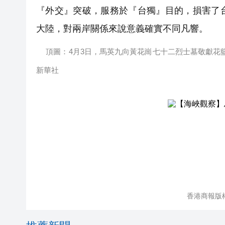
『外交』突破，服務於『台獨』目的，損害了
大陸，對兩岸關係來說意義確實不同凡響。
頂圖：4月3日，馬英九向黃花崗七十二烈士墓敬獻花
新華社
香港商報版