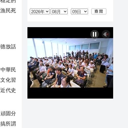
平穩定的
陸漁民死
德放話
對中華民
統文化習
國近代史
』頑固分
搞所謂