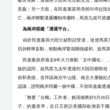
破冰先鋒，通過與大陸良性互動交流，緩和兩
意義；另一方面，在民進黨當局突然叫停赴陸
亡，兩岸聯繫溝通機制停擺時，馬英九或可搭
為兩岸搭建「溝通平台」
由於民進黨與大陸欠缺對話管道，促使馬英九
切勿輕舉妄動，推動兩岸緊張關係緩和。故馬
民進黨政府過去8年大力推動「去中國化」，
族的認同，故馬英九去年透過到大陸回鄉祭祖
俗和美德，並拜謁南京中山陵、南京大屠殺紀
認識，證明兩岸同屬一個中國，不容民進黨透
「務實『台獨』工作者」賴清德將於5月20
子」的蕭美琴，近日又密訪美國與歐洲若干國