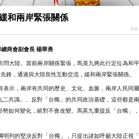
 緩和兩岸緊張關係
來源
總商會副會長 楊華勇
問大陸。當前兩岸關係緊張，馬英九將此行定位為和平
冰先鋒，通過與大陸良性互動交流，緩和兩岸緊張關係。
表示，兩岸有共同的歷史、文化、血脈，兩岸人民同屬
九二共識」、反對「台獨」的共同政治基礎，這些都是
形勢如何變化，絕對不會改變。馬英九重提反「台獨」
明列的堅決反對「台獨」，只提出諸如呼籲大陸正視「