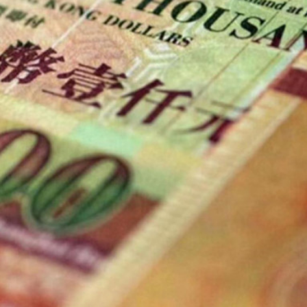
讀新玩法
圳，共奏客家文化傳承新篇章
理黎智英求情 罪證如山豈能妄想輕判
據見證文儒沉香從傳統邁向現代
察團來瓊考察
費約18億元
.58萬億 利潤總額近936億
讀新玩法
圳，共奏客家文化傳承新篇章