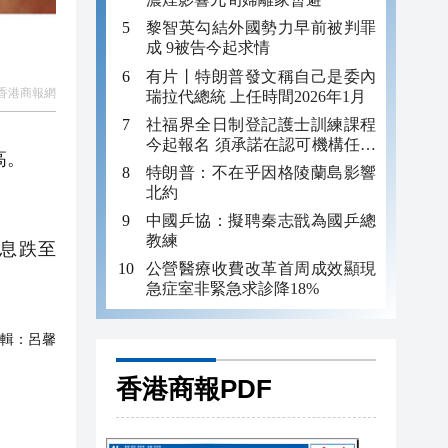
黎智英勾結外國勢力早前被判罪
成 9被告今起求情
有片丨特朗普發文稱自己是委內
香港商報網
瑞拉代總統 上任時間2026年1月
社福界全日制登記護士訓練課程
今起報名 須承諾在認可機構任職
高。
至少三年
特朗普：不在乎因格陵蘭島影響
北約
中國乒協：擬聘秦志戩為國乒總
教練
拆息跌至
公營醫療收費改革首周成效顯現
急症室非緊急求診降18%
輯：
呂馨
香港商報PDF