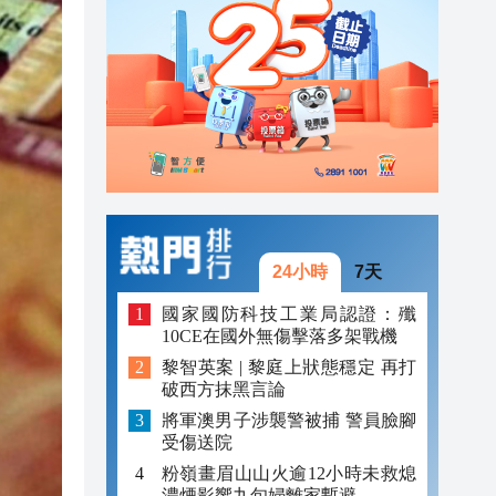
20:39
20:34
21:08
20:55
20:42
20:42
24小時
7天
20:41
國家國防科技工業局認證：殲
10CE在國外無傷擊落多架戰機
20:40
黎智英案 | 黎庭上狀態穩定 再打
破西方抹黑言論
20:39
將軍澳男子涉襲警被捕 警員臉腳
20:34
受傷送院
粉嶺畫眉山山火逾12小時未救熄
濃煙影響九旬婦離家暫避