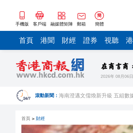
海南澄邁文儒煥新升級 五組數
梁振英率港區全國政協委員考
簡
2025年海南儋州以舊換新帶動消
手機版
客戶端
融媒體矩陣
郵箱
簡體
山東26戶省屬國企去年合計營收2
首頁
港聞
財經
證券
視聽
港
瀋陽鐵西校園閱讀活動解鎖閱
閩粵贛三地漢樂藝術家齊聚深
黎智英案｜吳良好：依法公正處
2026年 08月06
50餘位頂尖專家共話時代命題
海南澄邁文儒煥新升級 五組數
滾動新聞：
梁振英率港區全國政協委員考
首頁
財經
>
2025年海南儋州以舊換新帶動消
山東26戶省屬國企去年合計營收2