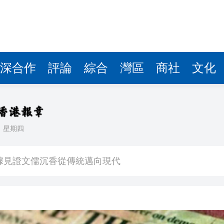
據見證文儒沉香從傳統邁向現代
察團來瓊考察
費約18億元
.58萬億 利潤總額近936億
深合作
評論
綜合
灣區
商社
文化
讀新玩法
圳，共奏客家文化傳承新篇章
理黎智英求情 罪證如山豈能妄想輕判
日
星期四
據見證文儒沉香從傳統邁向現代
察團來瓊考察
費約18億元
.58萬億 利潤總額近936億