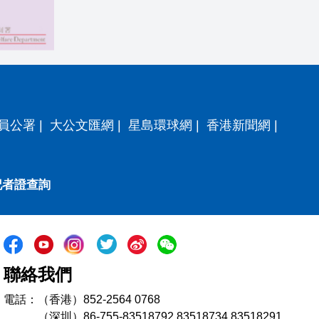
員公署
|
大公文匯網
|
星島環球網
|
香港新聞網
|
記者證查詢
聯絡我們
電話：（香港）852-2564 0768
（深圳）86-755-83518792 83518734 83518291