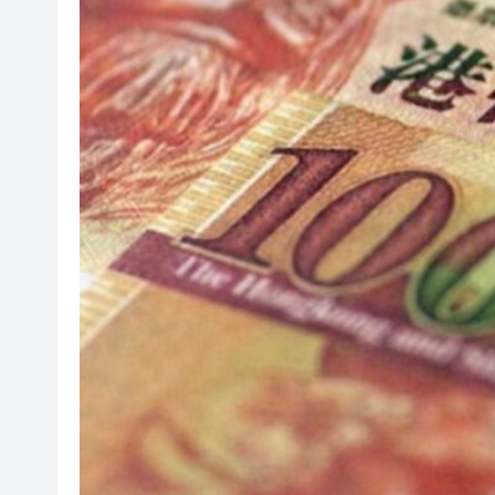
瀋陽鐵西校園閱讀活動解鎖閱
閩粵贛三地漢樂藝術家齊聚深
黎智英案｜吳良好：依法公正處
50餘位頂尖專家共話時代命題
海南澄邁文儒煥新升級 五組數
梁振英率港區全國政協委員考
2025年海南儋州以舊換新帶動消
山東26戶省屬國企去年合計營收2
瀋陽鐵西校園閱讀活動解鎖閱
閩粵贛三地漢樂藝術家齊聚深