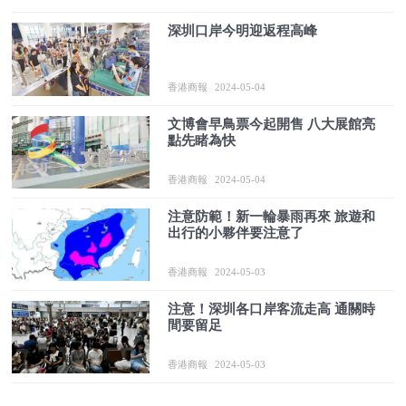
深圳口岸今明迎返程高峰
香港商報
2024-05-04
文博會早鳥票今起開售 八大展館亮
點先睹為快
香港商報
2024-05-04
注意防範！新一輪暴雨再來 旅遊和
出行的小夥伴要注意了
香港商報
2024-05-03
注意！深圳各口岸客流走高 通關時
間要留足
香港商報
2024-05-03