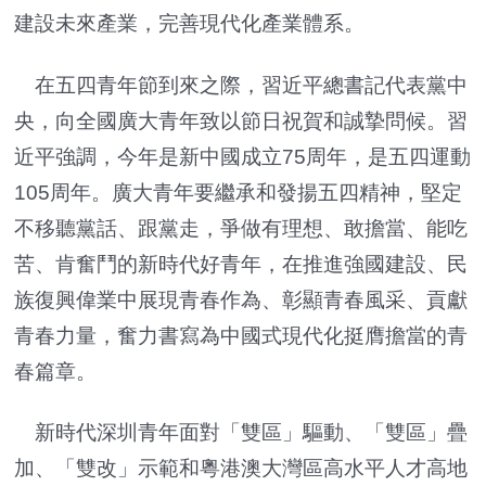
建設未來產業，完善現代化產業體系。
在五四青年節到來之際，習近平總書記代表黨中
央，向全國廣大青年致以節日祝賀和誠摯問候。習
近平強調，今年是新中國成立75周年，是五四運動
105周年。廣大青年要繼承和發揚五四精神，堅定
不移聽黨話、跟黨走，爭做有理想、敢擔當、能吃
苦、肯奮鬥的新時代好青年，在推進強國建設、民
族復興偉業中展現青春作為、彰顯青春風采、貢獻
青春力量，奮力書寫為中國式現代化挺膺擔當的青
春篇章。
新時代深圳青年面對「雙區」驅動、「雙區」疊
加、「雙改」示範和粵港澳大灣區高水平人才高地