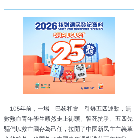
105年前，一場「巴黎和會」引爆五四運動，無
數熱血青年學生毅然走上街頭、誓死抗爭。五四先
驅們以救亡圖存為己任，拉開了中國新民主主義革