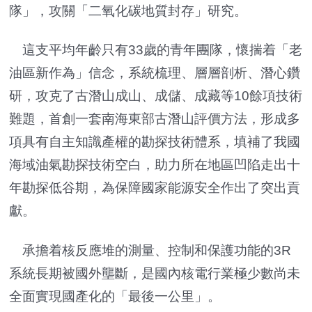
隊」，攻關「二氧化碳地質封存」研究。
這支平均年齡只有33歲的青年團隊，懷揣着「老
油區新作為」信念，系統梳理、層層剖析、潛心鑽
研，攻克了古潛山成山、成儲、成藏等10餘項技術
難題，首創一套南海東部古潛山評價方法，形成多
項具有自主知識產權的勘探技術體系，填補了我國
海域油氣勘探技術空白，助力所在地區凹陷走出十
年勘探低谷期，為保障國家能源安全作出了突出貢
獻。
承擔着核反應堆的測量、控制和保護功能的3R
系統長期被國外壟斷，是國內核電行業極少數尚未
全面實現國產化的「最後一公里」。