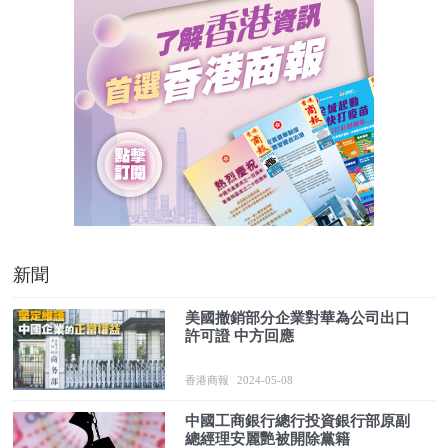
新聞
美國撤銷部分企業對華為公司出口
許可證 中方回應
香港商報
2024-05-08
中國工商銀行總行投資銀行部原副
總經理安麗艷被開除黨籍