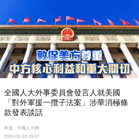
全國人大外事委員會發言人就美國
「對外軍援一攬子法案」涉華消極條
款發表談話
來源：中國人大網
2024-05-10 19:17