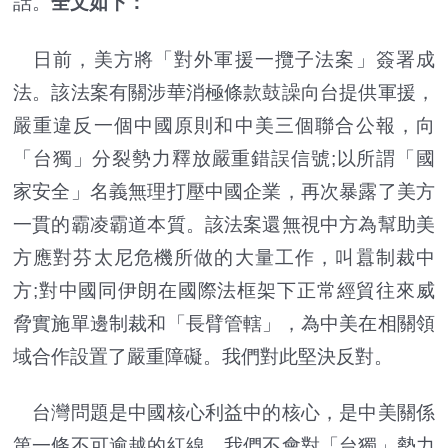
話。
全文如下：
日前，美方將「對外軍援一攬子法案」簽署成
法。該法案有關涉華消極條款鼓譟向台提供軍援，
嚴重違反一個中國原則和中美三個聯合公報，向
「台獨」分裂勢力釋放嚴重錯誤信號;以所謂「國
家安全」名義無理打壓中國企業，再次暴露了美方
一貫的霸凌霸道本質。該法案還無視中方為幫助美
方應對芬太尼危機所做的大量工作，叫囂制裁中
方;對中國同伊朗在國際法框架下正常經貿往來威
脅實施單邊制裁和「長臂管轄」，為中美在相關領
域合作設置了嚴重障礙。我們對此堅決反對。
台灣問題是中國核心利益中的核心，是中美關係
第一條不可逾越的紅線。我們不會對「台獨」勢力