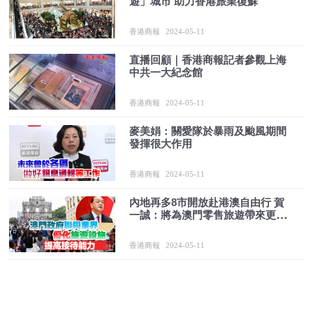
遊」城市 助力香港旅業復蘇
香港商報
2024-05-11
直播回顧｜香港商報記者參觀上海
中共一大紀念館
香港商報
2024-05-11
麥美娟：關愛隊於暴雨及颱風期間
發揮很大作用
香港商報
2024-05-11
內地再多8市開放赴港澳自由行 賀
一誠：將為澳門零售旅遊帶來更強
經濟效益
香港商報
2024-05-11