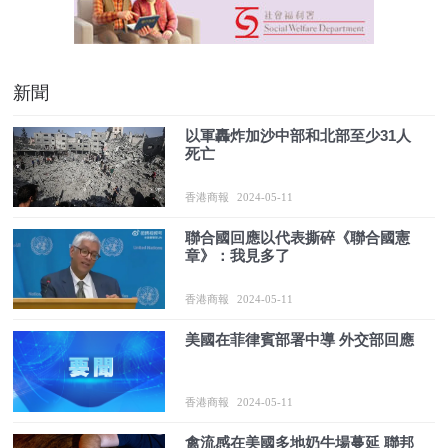
新聞
以軍轟炸加沙中部和北部至少31人
死亡
香港商報
2024-05-11
聯合國回應以代表撕碎《聯合國憲
章》：我見多了
香港商報
2024-05-11
美國在菲律賓部署中導 外交部回應
香港商報
2024-05-11
禽流感在美國多地奶牛場蔓延 聯邦