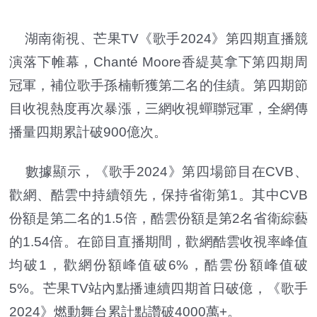
湖南衛視、芒果TV《歌手2024》第四期直播競
演落下帷幕，Chanté Moore香緹莫拿下第四期周
冠軍，補位歌手孫楠斬獲第二名的佳績。第四期節
目收視熱度再次暴漲，三網收視蟬聯冠軍，全網傳
播量四期累計破900億次。
數據顯示，《歌手2024》第四場節目在CVB、
歡網、酷雲中持續領先，保持省衛第1。其中CVB
份額是第二名的1.5倍，酷雲份額是第2名省衛綜藝
的1.54倍。在節目直播期間，歡網酷雲收視率峰值
均破1，歡網份額峰值破6%，酷雲份額峰值破
5%。芒果TV站內點播連續四期首日破億，《歌手
2024》燃動舞台累計點讚破4000萬+。