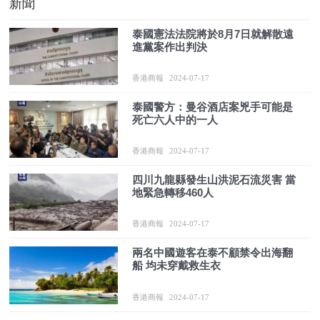
新聞
泰國憲法法院將於8月7日就解散遠
進黨案作出判決
香港商報
2024-07-17
泰國警方：曼谷酒店案兇手可能是
死亡六人中的一人
香港商報
2024-07-17
四川九龍縣發生山洪泥石流災害 當
地緊急轉移460人
香港商報
2024-07-17
兩名中國遊客在泰不顧禁令出海翻
船 均未穿戴救生衣
香港商報
2024-07-17