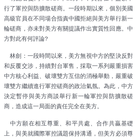
行了軍控與防擴散磋商。一段時期以來，個別美國
高級官員在不同場合指責中國拒絕與美方舉行新一
輪磋商，亦未對美方有關提議作出實質性回應。中
方對此有何評論?
林劍：一段時間以來，美方無視中方的堅決反對
和反覆交涉，持續對台軍售，採取一系列嚴重損害
中方核心利益、破壞雙方互信的消極舉動，嚴重破
壞雙方繼續進行軍控磋商的政治氣氛。為此，中方
決定暫停與美方商談舉行新一輪軍控與防擴散磋
商，造成這一局面的責任完全在美方。
中方願在相互尊重、和平共處、合作共贏基礎
上，與美就國際軍控議題保持溝通，但美方必須尊