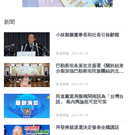
新聞
小林製藥董事長和社長引咎辭職
香港商報
2024-07-24
巴勒斯坦各派在京簽署《關於結束
分裂加強巴勒斯坦民族團結的北京
宣言》
香港商報
2024-07-24
民進黨當局擬稱閩南語為「台灣台
語」 島內輿論批可悲可笑
香港商報
2024-07-24
拜登將就退選決定發表全國講話