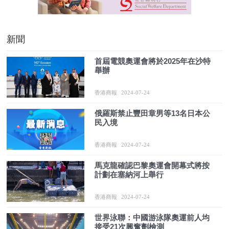
新聞
首屆電競奧運會將於2025年在沙特
舉辦
香港商報
2024-07-24
俄羅斯禁止豐田章男等13名日本公
民入境
香港商報
2024-07-24
馬克龍確認巴黎奧運會開幕式將按
計劃在塞納河上舉行
香港商報
2024-07-24
世界泳聯：中國游泳隊奧運前人均
接受21次興奮劑檢測